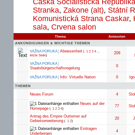
Časká Socialističká Republik
Stranka
,
Zakone (alt)
,
Státní 
Komunistická Strana Caskar
,
sala
,
Crvena salon
Thema
Antworten
ANKÜNDIGUNGEN & WICHTIGE THEMEN
Abwesenheit
VAŽNA PORUKA
¦
(
1
2
3
4
...
209
letzte Seite
)
VAŽNA PORUKA
¦
0
Staatsbürgerschaftsregelung
Info: Virtuelle Nation
0
Igo
VAŽNA PORUKA
¦
THEMEN
Neues Forum
4
Slo
Neues auf der
77
Slo
Homepage
(
1
2
3
4
)
Antrag des Empire Outremer auf
20
J
Gebietserweiterung
(
1
2
)
Eintragen
4
J
Underbergen