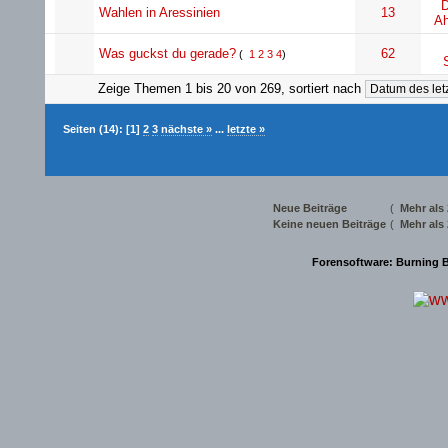
D
Wahlen in Aressinien
13
Ah
Was guckst du gerade?
62
(
1
2
3
4
)
Zeige Themen 1 bis 20 von 269, sortiert nach
Seiten (14):
[1]
2
3
nächste »
...
letzte »
Neue Beiträge
(
Mehr als
Keine neuen Beiträge
(
Mehr als
Forensoftware:
Burning B