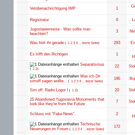
G
Vetobenachrichtigung IMP
1
Registratur
0
L
Jugoslawienreise - Was sollte man
3
Ni
beachten?
Was hört ihr gerade
293
En
(
1
2
3
4
...
letzte Seite
)
Es trifft den Richtigen
1
H
Separatismus
22
Slo
(
1
2
)
Was ich Dir
195
Bo
simoff sagen wollte...
(
1
2
3
4
...
letzte Seite
)
Sim off: Radni Logor I
20
Slo
(
1
2
)
25 Abandoned Yugoslavia Monuments that
7
Slo
look like they're from the Future
Schluss mit "Fake-News"
2
H
Technische
172
Neuerungen im Forum
(
1
2
3
4
...
letzte Seite
)