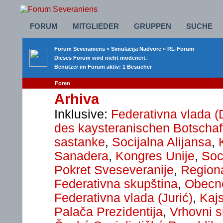
FORUM
MITGLIEDER
GRUPPEN
SUCHE
Forum Severaniens
»
Simulacija Nadvore
» RL-Forum
Dieses Forum wird nicht moderiert.
Benutzer im Forum aktiv: 1 Besucher
Foren
Arhiva
Inklusive:
Federativna vlada (
des kaysteranischen Botschaf
sastanke
,
Socijalna Alijansa
,
Sanadera
,
Kongres Unije
,
Soc
Pokret Sveseveranije
,
Regiona
Federativna skupština
,
Obecn
Federativna vlada (Jurić)
,
Kaj
Palača Prezidentija
,
Vrhovni s