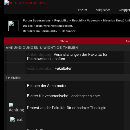
Forum
Mitglieder
Gruppe
Forum Severaniens
»
Republike
»
Republika Vesteran
» Miroslav Kurać Uni
Dieses Forum wird nicht moderiert.
Benutzer im Forum aktiv: 1 Besucher
Thema
Ant
ANKÜNDIGUNGEN & WICHTIGE THEMEN
Ankündigung:
Veranstaltungen der Fakultät für
Rechtswissenschaften
važna poruka
¦
Fakultäten
THEMEN
Besuch der Alma mater
Blätter für vesteranische Landesgeschichte
Protest an der Fakultät für orthodoxe Theologie