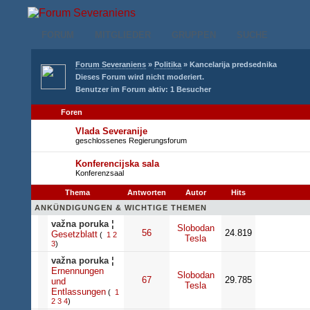
FORUM
MITGLIEDER
GRUPPEN
SUCHE
Forum Severaniens
»
Politika
» Kancelarija predsednika
Dieses Forum wird nicht moderiert.
Benutzer im Forum aktiv: 1 Besucher
Foren
Vlada Severanije
geschlossenes Regierungsforum
Konferencijska sala
Konferenzsaal
Thema
Antworten
Autor
Hits
ANKÜNDIGUNGEN & WICHTIGE THEMEN
važna poruka
¦
Slobodan
56
24.819
Gesetzblatt
(
1
2
Tesla
3
)
važna poruka
¦
Ernennungen
Slobodan
67
29.785
und
Tesla
Entlassungen
(
1
2
3
4
)