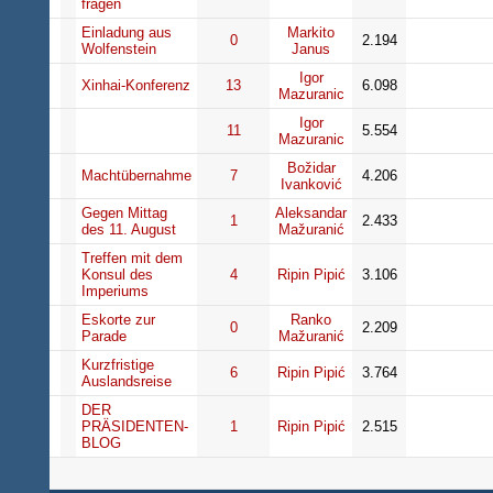
fragen
Einladung aus
Markito
0
2.194
Wolfenstein
Janus
Igor
Xinhai-Konferenz
13
6.098
Mazuranic
Igor
11
5.554
Mazuranic
Božidar
Machtübernahme
7
4.206
Ivanković
Gegen Mittag
Aleksandar
1
2.433
des 11. August
Mažuranić
Treffen mit dem
Konsul des
4
Ripin Pipić
3.106
Imperiums
Eskorte zur
Ranko
0
2.209
Parade
Mažuranić
Kurzfristige
6
Ripin Pipić
3.764
Auslandsreise
DER
PRÄSIDENTEN-
1
Ripin Pipić
2.515
BLOG