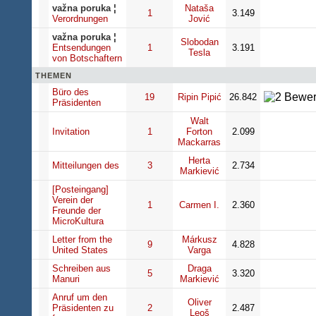
važna poruka
¦
Nataša
1
3.149
Verordnungen
Jović
važna poruka
¦
Slobodan
Entsendungen
1
3.191
Tesla
von Botschaftern
THEMEN
Büro des
19
Ripin Pipić
26.842
Präsidenten
Walt
Invitation
1
Forton
2.099
Mackarras
Herta
Mitteilungen des
3
2.734
Markiević
[Posteingang]
Verein der
1
Carmen I.
2.360
Freunde der
MicroKultura
Letter from the
Márkusz
9
4.828
United States
Varga
Schreiben aus
Draga
5
3.320
Manuri
Markiević
Anruf um den
Oliver
Präsidenten zu
2
2.487
Leoš