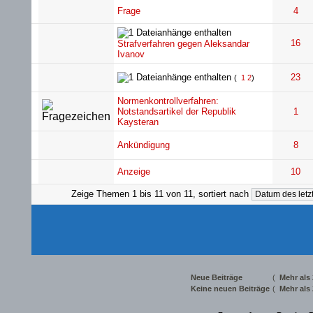
Frage
4
16
Strafverfahren gegen Aleksandar
Ivanov
23
(
1
2
)
Normenkontrollverfahren:
Notstandsartikel der Republik
1
Kaysteran
Ankündigung
8
Anzeige
10
Zeige Themen 1 bis 11 von 11, sortiert nach
Neue Beiträge
(
Mehr als
Keine neuen Beiträge
(
Mehr als