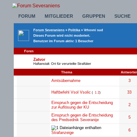
FORUM
MITGLIEDER
GRUPPEN
SUCHE
Forum Severaniens
»
Politika
» Vrhovni sud
Dieses Forum wird nicht moderiert.
Benutzer im Forum aktiv: 1 Besucher
Foren
Zatvor
Haftanstalt: Ort für verurteilte Straftäter
Thema
Antworte
Amtsübernahme
3
Haftbefehl Vsol Vsolic
33
(
1
2
)
Einspruch gegen die Entscheidung
2
zur Auflösung der KU
Einspruch gegen die Entscheidung
5
des Predsednik Severanije
6
Strafanzeige