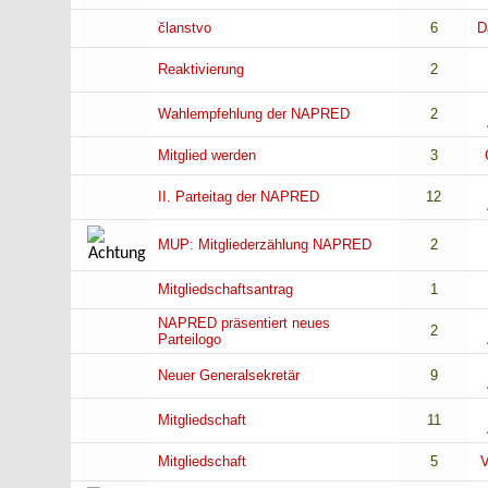
članstvo
6
D
Reaktivierung
2
Wahlempfehlung der NAPRED
2
Mitglied werden
3
II. Parteitag der NAPRED
12
MUP: Mitgliederzählung NAPRED
2
Mitgliedschaftsantrag
1
NAPRED präsentiert neues
2
Parteilogo
Neuer Generalsekretär
9
Mitgliedschaft
11
Mitgliedschaft
5
V