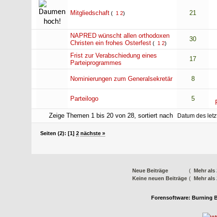
Mitgliedschaft
21
(
1
2
)
NAPRED wünscht allen orthodoxen
30
Christen ein frohes Osterfest
(
1
2
)
Frist zur Verabschiedung eines
17
Parteiprogrammes
Nominierungen zum Generalsekretär
8
Parteilogo
5
Zeige Themen 1 bis 20 von 28, sortiert nach
Seiten (2):
[1]
2
nächste »
Neue Beiträge
(
Mehr als
Keine neuen Beiträge
(
Mehr als
Forensoftware:
Burning B