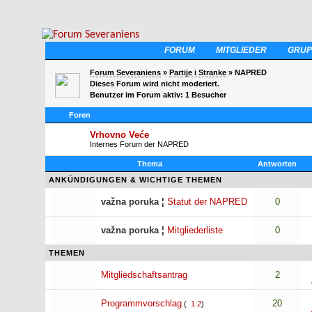
FORUM
MITGLIEDER
GRUP
Forum Severaniens
»
Partije i Stranke
» NAPRED
Dieses Forum wird nicht moderiert.
Benutzer im Forum aktiv: 1 Besucher
Foren
Vrhovno Veće
Internes Forum der NAPRED
Thema
Antworten
ANKÜNDIGUNGEN & WICHTIGE THEMEN
važna poruka
¦
Statut der NAPRED
0
važna poruka
¦
Mitgliederliste
0
THEMEN
Mitgliedschaftsantrag
2
Programmvorschlag
20
(
1
2
)