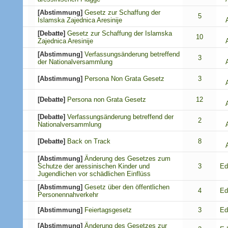
[Abstimmung]
Gesetz zur Schaffung der
5
Islamska Zajednica Aresinije
[Debatte]
Gesetz zur Schaffung der Islamska
10
Zajednica Aresinije
[Abstimmung]
Verfassungsänderung betreffend
3
der Nationalversammlung
[Abstimmung]
Persona Non Grata Gesetz
3
[Debatte]
Persona non Grata Gesetz
12
[Debatte]
Verfassungsänderung betreffend der
2
Nationalversammlung
[Debatte]
Back on Track
8
[Abstimmung]
Änderung des Gesetzes zum
Schutze der aressinischen Kinder und
3
Ed
Jugendlichen vor schädlichen Einflüss
[Abstimmung]
Gesetz über den öffentlichen
4
Ed
Personennahverkehr
[Abstimmung]
Feiertagsgesetz
3
Ed
[Abstimmung]
Änderung des Gesetzes zur