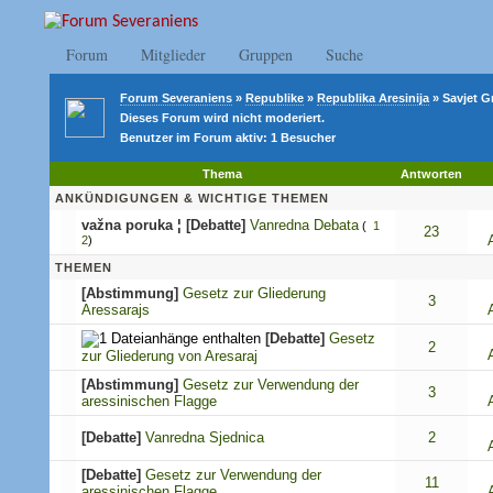
Forum
Mitglieder
Gruppen
Suche
Forum Severaniens
»
Republike
»
Republika Aresinija
» Savjet G
Dieses Forum wird nicht moderiert.
Benutzer im Forum aktiv: 1 Besucher
Thema
Antworten
ANKÜNDIGUNGEN & WICHTIGE THEMEN
važna poruka
¦
[Debatte]
Vanredna Debata
(
1
23
2
)
THEMEN
[Abstimmung]
Gesetz zur Gliederung
3
Aressarajs
[Debatte]
Gesetz
2
zur Gliederung von Aresaraj
[Abstimmung]
Gesetz zur Verwendung der
3
aressinischen Flagge
[Debatte]
Vanredna Sjednica
2
[Debatte]
Gesetz zur Verwendung der
11
aressinischen Flagge