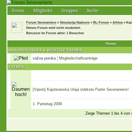
Forum
Mitglieder
Gruppen
Suche
Forum Severaniens
»
Simulacija Nadvore
»
RL-Forum
»
Arhiva
» Kaj
Dieses Forum wird nicht moderiert.
Benutzer im Forum aktiv: 1 Besucher
Thema
ANKÜNDIGUNGEN & WICHTIGE THEMEN
važna poruka
¦
Mitgliedschaftsanträge
THEMEN
[Vijesti] Kajsteranska Unija stärkste Partei Severaniens!
1. Parteitag 2009
Zeige Themen 1 bis 4 von 4