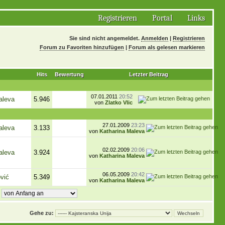
Registrieren
Portal
Links
Sie sind nicht angemeldet.
Anmelden
|
Registrieren
Forum zu Favoriten hinzufügen
|
Forum als gelesen markieren
Hits
Bewertung
Letzter Beitrag
07.01.2011
20:52
aleva
5.946
von
Zlatko Vlic
27.01.2009
23:23
aleva
3.133
von
Katharina Maleva
02.02.2009
20:06
aleva
3.924
von
Katharina Maleva
06.05.2009
20:42
vić
5.349
von
Katharina Maleva
,
Gehe zu: