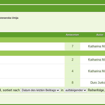
steranska Unija
Antworten
Autor
7
Katharina M
2
Katharina M
4
Katharina M
8
Duro Jurko
, sortiert nach
in
Reihenfolge