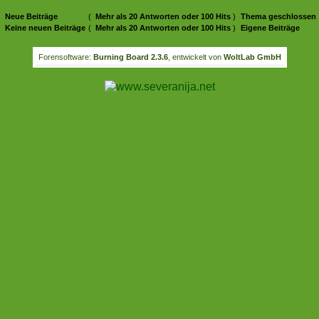
Neue Beiträge
(
Mehr als 20 Antworten oder 100 Hits
)
Thema geschlossen
Keine neuen Beiträge
(
Mehr als 20 Antworten oder 100 Hits
)
Eigene Beiträge
Forensoftware:
Burning Board 2.3.6
, entwickelt von
WoltLab GmbH