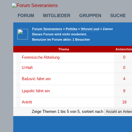
FORUM
MITGLIEDER
GRUPPEN
SUCHE
Forum Severaniens
»
Politika
»
Vrhovni sud
» Zatvor
Dieses Forum wird nicht moderiert.
Benutzer im Forum aktiv: 1 Besucher
Thema
Antworten
Forensische Abteilung
0
U-Haft
0
Bašović fährt ein
4
Ljepolić fährt ein
9
Antritt
19
Zeige Themen 1 bis 5 von 5, sortiert nach