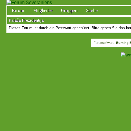
Forum
Mitglieder
Gruppen
Suche
Palača Prezidentija
Dieses Forum ist durch ein Passwort geschützt. Bitte geben Sie das kor
Forensoftware:
Burning B