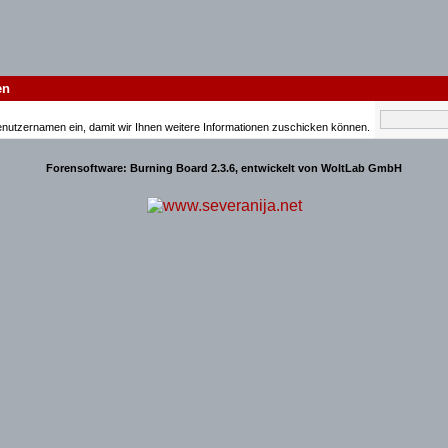
en
enutzernamen ein, damit wir Ihnen weitere Informationen zuschicken können.
Forensoftware:
Burning Board 2.3.6
, entwickelt von
WoltLab GmbH