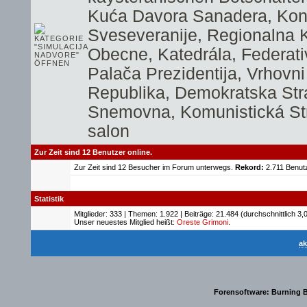
Kuća Davora Sanadera
,
Kon
Sveseveranije
,
Regionalna K
Obecne
,
Katedrála
,
Federati
Palača Prezidentija
,
Vrhovni 
Republika
,
Demokratska Str
Snemovna
,
Komunistická St
salon
Zur Zeit sind 12 Benutzer online.
Zur Zeit sind 12 Besucher im Forum unterwegs.
Rekord:
2.711 Benut
Statistik
Mitglieder: 333 | Themen: 1.922 | Beiträge: 21.484 (durchschnittlich 3,
Unser neuestes Mitglied heißt:
Oreste Grimoni
.
ak
Forensoftware:
Burning B