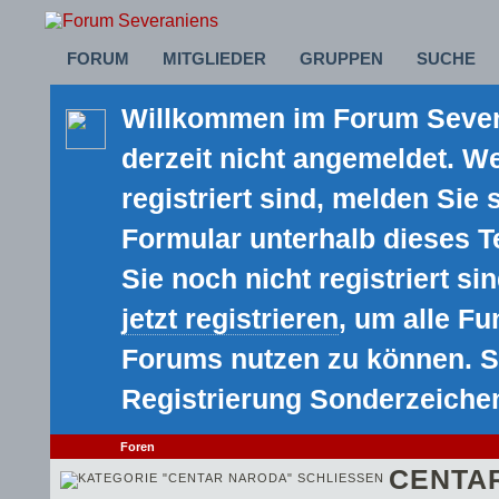
FORUM
MITGLIEDER
GRUPPEN
SUCHE
Willkommen im Forum Severa
derzeit nicht angemeldet. We
registriert sind, melden Sie 
Formular unterhalb dieses 
Sie noch nicht registriert sin
jetzt registrieren
, um alle F
Forums nutzen zu können. S
Registrierung Sonderzeiche
Foren
CENTA