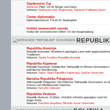
Stankovićev Trg
Stanković
-Platz: Ort für Bürger und Gäste
Inklusive:
Matičarski ured
,
Registracija
,
Staranski Fudbalski Savez
Centar diplomatije
Diplomatiezentrum: Forum für Staatsgäste
Institut severanskih naroda
Institut der severanischen Völker: Ort der Ausgestaltung
REPUBLIK
Republika Aresinija
Republik Aressinien: Muslimisch geprägtes Land vieler gegensätzliche
Traditionen.
Inklusive:
Savjet Građana Republike Aresinije
Republika Kajsteran
Republik Kaysteran: Zweitgrößte Teilrepublik im Westen Severaniens 
katholischer Bevölkerung.
Inklusive:
Sabor
,
Vlada Republike Kajsterana
,
Janičar Univerzitet
Narodna Republika Pelagonija
Volksrepublik Pelagonien: Die östlichste Teilrepublik Severaniens an d
Grenze zum Medianischen Imperium.
Inklusive:
Narodno Sobranie
Republika Vesteran
Republik Vesteran: Größtes, christlich-orthodox geprägtes Land mit
langer Küste.
Inklusive:
Narodna Skupština
,
Miroslav Kurać Univerzitet