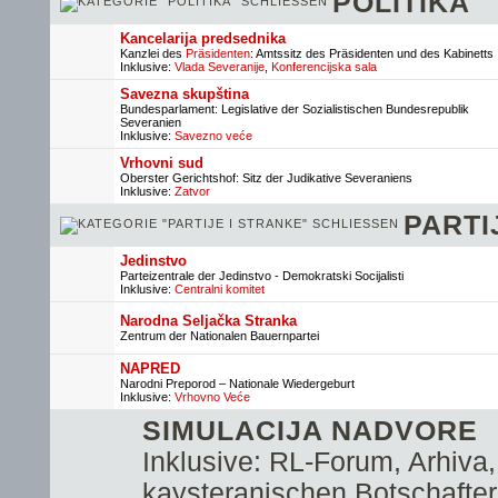
POLITIKA
Kancelarija predsednika
Kanzlei des
Präsidenten
: Amtssitz des Präsidenten und des Kabinetts
Inklusive:
Vlada Severanije
,
Konferencijska sala
Savezna skupština
Bundesparlament: Legislative der Sozialistischen Bundesrepublik
Severanien
Inklusive:
Savezno veće
Vrhovni sud
Oberster Gerichtshof: Sitz der Judikative Severaniens
Inklusive:
Zatvor
PARTI
Jedinstvo
Parteizentrale der Jedinstvo - Demokratski Socijalisti
Inklusive:
Centralni komitet
Narodna Seljačka Stranka
Zentrum der Nationalen Bauernpartei
NAPRED
Narodni Preporod – Nationale Wiedergeburt
Inklusive:
Vrhovno Veće
SIMULACIJA NADVORE
Inklusive:
RL-Forum
,
Arhiva
kaysteranischen Botschafte