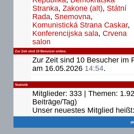
Stranka
,
Zakone (alt)
,
Státní
Rada
,
Snemovna
,
Komunistická Strana Caskar
,
Konferencijska sala
,
Crvena
salon
Zur Zeit sind 10 Benutzer online.
Zur Zeit sind 10 Besucher im
am 16.05.2026
14:54
.
Statistik
Mitglieder: 333 | Themen: 1.92
Beiträge/Tag)
Unser neuestes Mitglied heißt
ak