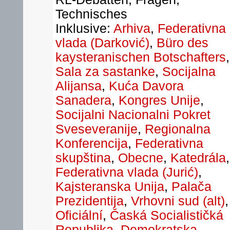
Technisches
Inklusive:
Arhiva
,
Federativna
vlada (Darković)
,
Büro des
kaysteranischen Botschafters
,
Sala za sastanke
,
Socijalna
Alijansa
,
Kuća Davora
Sanadera
,
Kongres Unije
,
Socijalni Nacionalni Pokret
Sveseveranije
,
Regionalna
Konferencija
,
Federativna
skupština
,
Obecne
,
Katedrála
,
Federativna vlada (Jurić)
,
Kajsteranska Unija
,
Palača
Prezidentija
,
Vrhovni sud (alt)
,
Oficiální
,
Časká Socialističká
Republika
,
Demokratska