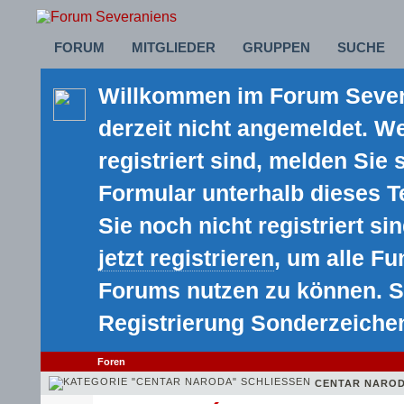
FORUM
MITGLIEDER
GRUPPEN
SUCHE
Willkommen im Forum Severa
derzeit nicht angemeldet. We
registriert sind, melden Sie 
Formular unterhalb dieses 
Sie noch nicht registriert sin
jetzt registrieren
, um alle F
Forums nutzen zu können. S
Registrierung Sonderzeiche
Foren
CENTAR NARO