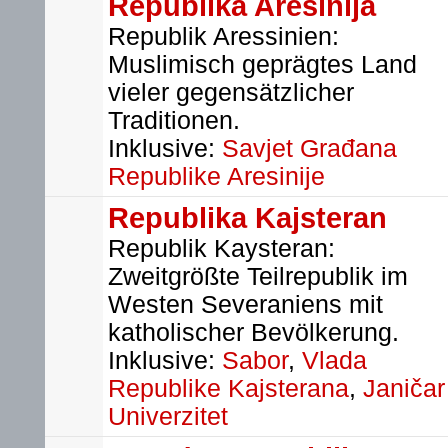
Republika Aresinija
Republik Aressinien:
Muslimisch geprägtes Land
vieler gegensätzlicher
Traditionen.
Inklusive:
Savjet Građana
Republike Aresinije
Republika Kajsteran
Republik Kaysteran:
Zweitgrößte Teilrepublik im
Westen Severaniens mit
katholischer Bevölkerung.
Inklusive:
Sabor
,
Vlada
Republike Kajsterana
,
Janičar
Univerzitet