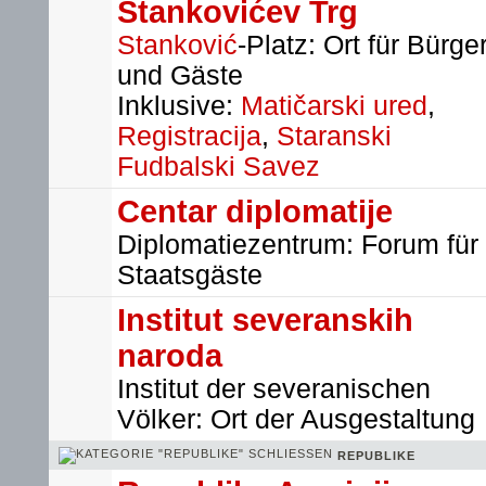
Stankovićev Trg
Stanković
-Platz: Ort für Bürge
und Gäste
Inklusive:
Matičarski ured
,
Registracija
,
Staranski
Fudbalski Savez
Centar diplomatije
Diplomatiezentrum: Forum für
Staatsgäste
Institut severanskih
naroda
Institut der severanischen
Völker: Ort der Ausgestaltung
REPUBLIKE