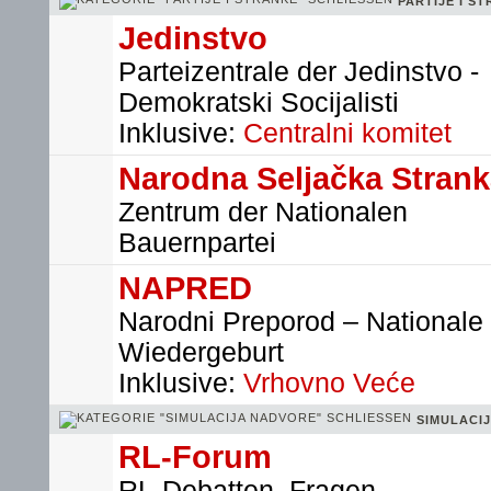
PARTIJE I S
Jedinstvo
Parteizentrale der Jedinstvo -
Demokratski Socijalisti
Inklusive:
Centralni komitet
Narodna Seljačka Stran
Zentrum der Nationalen
Bauernpartei
NAPRED
Narodni Preporod – Nationale
Wiedergeburt
Inklusive:
Vrhovno Veće
SIMULACI
RL-Forum
RL-Debatten, Fragen,