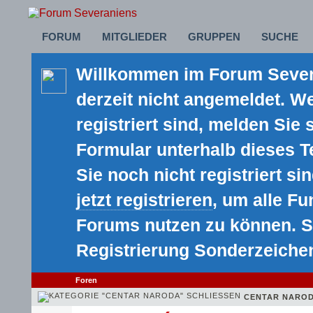
FORUM
MITGLIEDER
GRUPPEN
SUCHE
Willkommen im Forum Severa
derzeit nicht angemeldet. We
registriert sind, melden Sie 
Formular unterhalb dieses 
Sie noch nicht registriert sin
jetzt registrieren
, um alle F
Forums nutzen zu können. S
Registrierung Sonderzeiche
Foren
CENTAR NARO