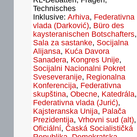
Technisches
Inklusive:
Arhiva
,
Federativna
vlada (Darković)
,
Büro des
kaysteranischen Botschafters
,
Sala za sastanke
,
Socijalna
Alijansa
,
Kuća Davora
Sanadera
,
Kongres Unije
,
Socijalni Nacionalni Pokret
Sveseveranije
,
Regionalna
Konferencija
,
Federativna
skupština
,
Obecne
,
Katedrála
,
Federativna vlada (Jurić)
,
Kajsteranska Unija
,
Palača
Prezidentija
,
Vrhovni sud (alt)
,
Oficiální
,
Časká Socialističká
Republika
,
Demokratska