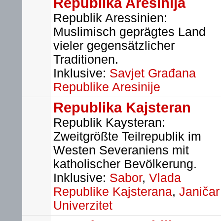
Republika Aresinija
Republik Aressinien:
Muslimisch geprägtes Land
vieler gegensätzlicher
Traditionen.
Inklusive:
Savjet Građana
Republike Aresinije
Republika Kajsteran
Republik Kaysteran:
Zweitgrößte Teilrepublik im
Westen Severaniens mit
katholischer Bevölkerung.
Inklusive:
Sabor
,
Vlada
Republike Kajsterana
,
Janičar
Univerzitet