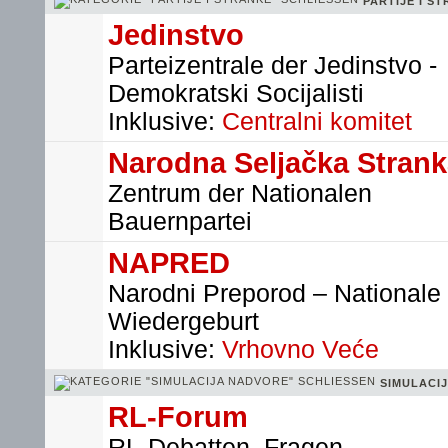
PARTIJE I S
Jedinstvo
Parteizentrale der Jedinstvo -
Demokratski Socijalisti
Inklusive:
Centralni komitet
Narodna Seljačka Stran
Zentrum der Nationalen
Bauernpartei
NAPRED
Narodni Preporod – Nationale
Wiedergeburt
Inklusive:
Vrhovno Veće
SIMULACI
RL-Forum
RL-Debatten, Fragen,