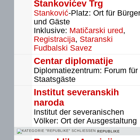
Stankovićev Trg
Stanković
-Platz: Ort für Bürge
und Gäste
Inklusive:
Matičarski ured
,
Registracija
,
Staranski
Fudbalski Savez
Centar diplomatije
Diplomatiezentrum: Forum für
Staatsgäste
Institut severanskih
naroda
Institut der severanischen
Völker: Ort der Ausgestaltung
REPUBLIKE