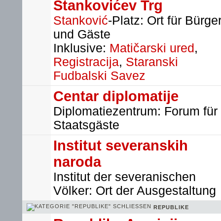
Stankovićev Trg
Stanković
-Platz: Ort für Bürge
und Gäste
Inklusive:
Matičarski ured
,
Registracija
,
Staranski
Fudbalski Savez
Centar diplomatije
Diplomatiezentrum: Forum für
Staatsgäste
Institut severanskih
naroda
Institut der severanischen
Völker: Ort der Ausgestaltung
REPUBLIKE