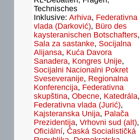
Technisches
Inklusive:
Arhiva
,
Federativna
vlada (Darković)
,
Büro des
kaysteranischen Botschafters
,
Sala za sastanke
,
Socijalna
Alijansa
,
Kuća Davora
Sanadera
,
Kongres Unije
,
Socijalni Nacionalni Pokret
Sveseveranije
,
Regionalna
Konferencija
,
Federativna
skupština
,
Obecne
,
Katedrála
,
Federativna vlada (Jurić)
,
Kajsteranska Unija
,
Palača
Prezidentija
,
Vrhovni sud (alt)
,
Oficiální
,
Časká Socialističká
Republika
,
Demokratska