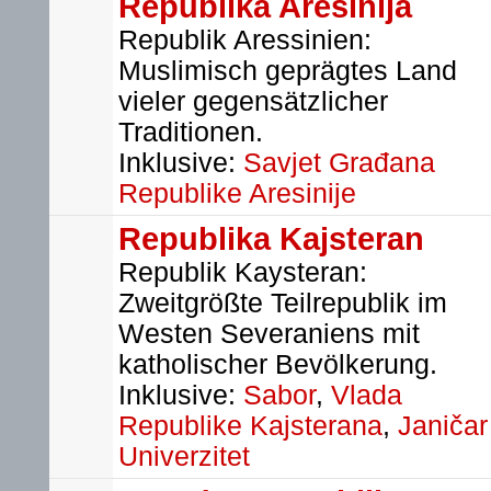
Republika Aresinija
Republik Aressinien:
Muslimisch geprägtes Land
vieler gegensätzlicher
Traditionen.
Inklusive:
Savjet Građana
Republike Aresinije
Republika Kajsteran
Republik Kaysteran:
Zweitgrößte Teilrepublik im
Westen Severaniens mit
katholischer Bevölkerung.
Inklusive:
Sabor
,
Vlada
Republike Kajsterana
,
Janičar
Univerzitet