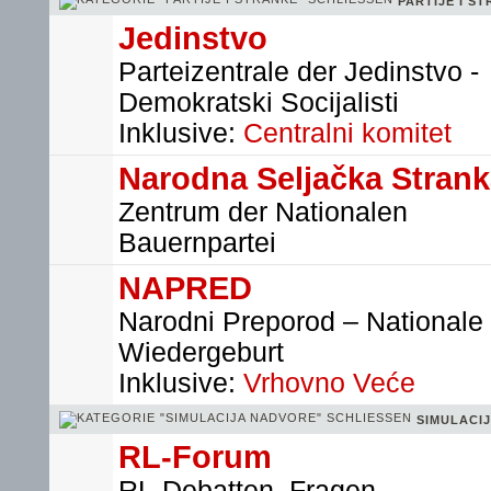
PARTIJE I S
Jedinstvo
Parteizentrale der Jedinstvo -
Demokratski Socijalisti
Inklusive:
Centralni komitet
Narodna Seljačka Stran
Zentrum der Nationalen
Bauernpartei
NAPRED
Narodni Preporod – Nationale
Wiedergeburt
Inklusive:
Vrhovno Veće
SIMULACI
RL-Forum
RL-Debatten, Fragen,