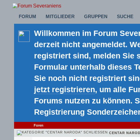
FORUM
MITGLIEDER
GRUPPEN
SUCHE
Willkommen im Forum Severa
derzeit nicht angemeldet. We
registriert sind, melden Sie 
Formular unterhalb dieses 
Sie noch nicht registriert sin
jetzt registrieren
, um alle F
Forums nutzen zu können. S
Registrierung Sonderzeiche
Foren
CENTAR NARO