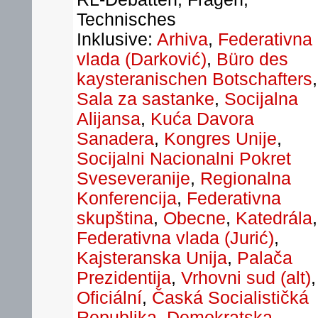
Technisches
Inklusive:
Arhiva
,
Federativna
vlada (Darković)
,
Büro des
kaysteranischen Botschafters
,
Sala za sastanke
,
Socijalna
Alijansa
,
Kuća Davora
Sanadera
,
Kongres Unije
,
Socijalni Nacionalni Pokret
Sveseveranije
,
Regionalna
Konferencija
,
Federativna
skupština
,
Obecne
,
Katedrála
,
Federativna vlada (Jurić)
,
Kajsteranska Unija
,
Palača
Prezidentija
,
Vrhovni sud (alt)
,
Oficiální
,
Časká Socialističká
Republika
,
Demokratska