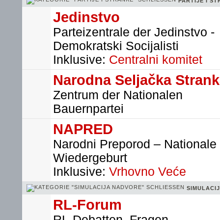
PARTIJE I S
Jedinstvo
Parteizentrale der Jedinstvo -
Demokratski Socijalisti
Inklusive:
Centralni komitet
Narodna Seljačka Stran
Zentrum der Nationalen
Bauernpartei
NAPRED
Narodni Preporod – Nationale
Wiedergeburt
Inklusive:
Vrhovno Veće
SIMULACI
RL-Forum
RL-Debatten, Fragen,