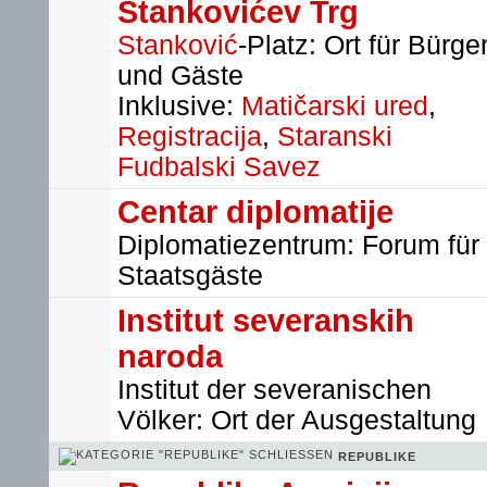
Stankovićev Trg
Stanković
-Platz: Ort für Bürge
und Gäste
Inklusive:
Matičarski ured
,
Registracija
,
Staranski
Fudbalski Savez
Centar diplomatije
Diplomatiezentrum: Forum für
Staatsgäste
Institut severanskih
naroda
Institut der severanischen
Völker: Ort der Ausgestaltung
REPUBLIKE