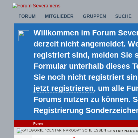
FORUM
MITGLIEDER
GRUPPEN
SUCHE
Willkommen im Forum Severa
derzeit nicht angemeldet. We
registriert sind, melden Sie 
Formular unterhalb dieses 
Sie noch nicht registriert sin
jetzt registrieren
, um alle F
Forums nutzen zu können. S
Registrierung Sonderzeiche
Foren
CENTAR NARO