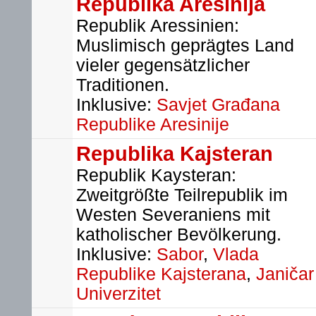
Republika Aresinija
Republik Aressinien:
Muslimisch geprägtes Land
vieler gegensätzlicher
Traditionen.
Inklusive:
Savjet Građana
Republike Aresinije
Republika Kajsteran
Republik Kaysteran:
Zweitgrößte Teilrepublik im
Westen Severaniens mit
katholischer Bevölkerung.
Inklusive:
Sabor
,
Vlada
Republike Kajsterana
,
Janičar
Univerzitet