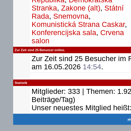
Stranka
,
Zakone (alt)
,
Státní
Rada
,
Snemovna
,
Komunistická Strana Caskar
,
Konferencijska sala
,
Crvena
salon
Zur Zeit sind 25 Benutzer online.
Zur Zeit sind 25 Besucher im
am 16.05.2026
14:54
.
Statistik
Mitglieder: 333 | Themen: 1.92
Beiträge/Tag)
Unser neuestes Mitglied heißt
ak