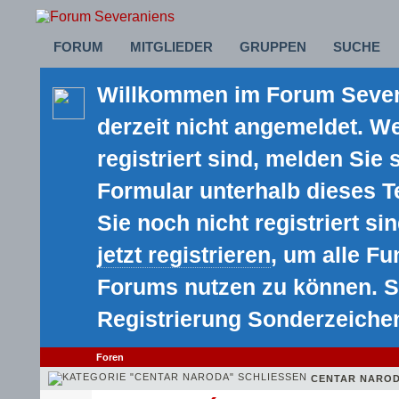
FORUM
MITGLIEDER
GRUPPEN
SUCHE
Willkommen im Forum Severa
derzeit nicht angemeldet. We
registriert sind, melden Sie 
Formular unterhalb dieses 
Sie noch nicht registriert sin
jetzt registrieren
, um alle F
Forums nutzen zu können. S
Registrierung Sonderzeiche
Foren
CENTAR NARO