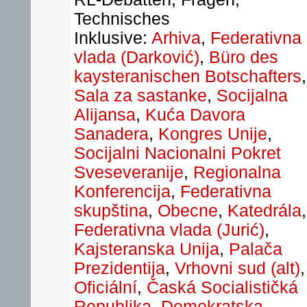
Technisches
Inklusive:
Arhiva
,
Federativna
vlada (Darković)
,
Büro des
kaysteranischen Botschafters
,
Sala za sastanke
,
Socijalna
Alijansa
,
Kuća Davora
Sanadera
,
Kongres Unije
,
Socijalni Nacionalni Pokret
Sveseveranije
,
Regionalna
Konferencija
,
Federativna
skupština
,
Obecne
,
Katedrála
,
Federativna vlada (Jurić)
,
Kajsteranska Unija
,
Palača
Prezidentija
,
Vrhovni sud (alt)
,
Oficiální
,
Časká Socialističká
Republika
,
Demokratska