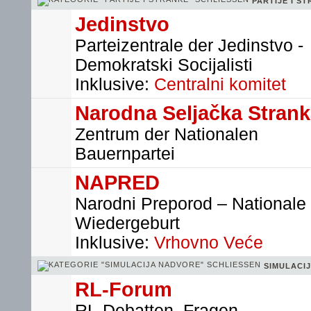
PARTIJE I S
Jedinstvo
Parteizentrale der Jedinstvo -
Demokratski Socijalisti
Inklusive:
Centralni komitet
Narodna Seljačka Stran
Zentrum der Nationalen
Bauernpartei
NAPRED
Narodni Preporod – Nationale
Wiedergeburt
Inklusive:
Vrhovno Veće
SIMULACI
RL-Forum
RL-Debatten, Fragen,