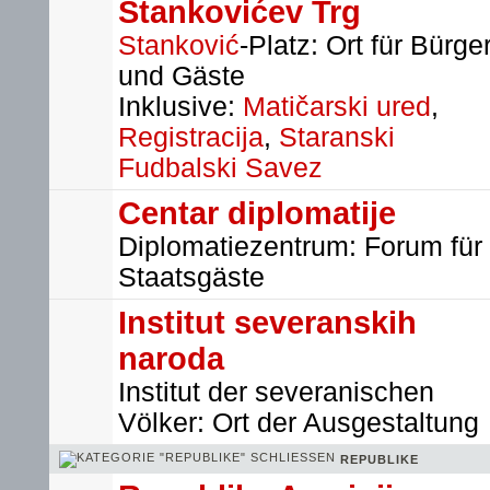
Stankovićev Trg
Stanković
-Platz: Ort für Bürge
und Gäste
Inklusive:
Matičarski ured
,
Registracija
,
Staranski
Fudbalski Savez
Centar diplomatije
Diplomatiezentrum: Forum für
Staatsgäste
Institut severanskih
naroda
Institut der severanischen
Völker: Ort der Ausgestaltung
REPUBLIKE