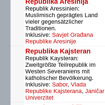
Republika Aresinija
Republik Aressinien:
Muslimisch geprägtes Land
vieler gegensätzlicher
Traditionen.
Inklusive:
Savjet Građana
Republike Aresinije
Republika Kajsteran
Republik Kaysteran:
Zweitgrößte Teilrepublik im
Westen Severaniens mit
katholischer Bevölkerung.
Inklusive:
Sabor
,
Vlada
Republike Kajsterana
,
Janičar
Univerzitet