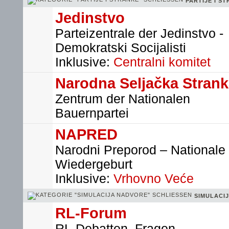
PARTIJE I S
Jedinstvo
Parteizentrale der Jedinstvo -
Demokratski Socijalisti
Inklusive:
Centralni komitet
Narodna Seljačka Stran
Zentrum der Nationalen
Bauernpartei
NAPRED
Narodni Preporod – Nationale
Wiedergeburt
Inklusive:
Vrhovno Veće
SIMULACI
RL-Forum
RL-Debatten, Fragen,