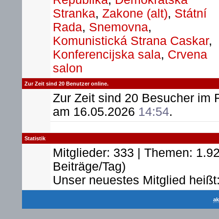
Stranka
,
Zakone (alt)
,
Státní
Rada
,
Snemovna
,
Komunistická Strana Caskar
,
Konferencijska sala
,
Crvena
salon
Zur Zeit sind 20 Benutzer online.
Zur Zeit sind 20 Besucher im
am 16.05.2026
14:54
.
Statistik
Mitglieder: 333 | Themen: 1.92
Beiträge/Tag)
Unser neuestes Mitglied heißt
ak