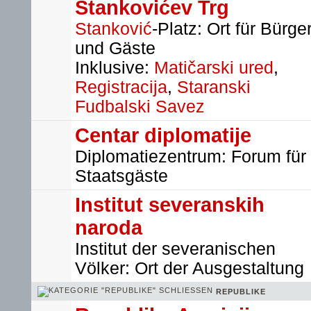
Stankovićev Trg
Stanković
-Platz: Ort für Bürge
und Gäste
Inklusive:
Matičarski ured
,
Registracija
,
Staranski
Fudbalski Savez
Centar diplomatije
Diplomatiezentrum: Forum für
Staatsgäste
Institut severanskih
naroda
Institut der severanischen
Völker: Ort der Ausgestaltung
REPUBLIKE