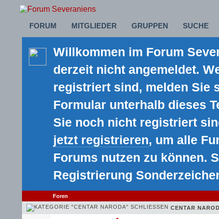
FORUM
MITGLIEDER
GRUPPEN
SUCHE
Willkommen im Forum Severa
derzeit nicht angemeldet. We
registriert sind, melden Sie 
Formular unterhalb dieses 
Sie noch nicht registriert sin
jetzt registrieren
, um alle F
Forums nutzen zu können. S
Registrierung Sonderzeiche
Foren
CENTAR NARO