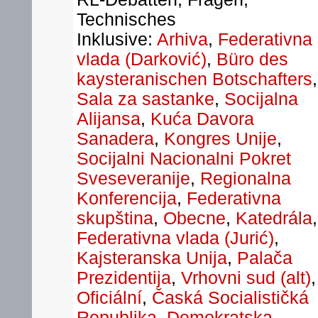
Technisches
Inklusive:
Arhiva
,
Federativna
vlada (Darković)
,
Büro des
kaysteranischen Botschafters
,
Sala za sastanke
,
Socijalna
Alijansa
,
Kuća Davora
Sanadera
,
Kongres Unije
,
Socijalni Nacionalni Pokret
Sveseveranije
,
Regionalna
Konferencija
,
Federativna
skupština
,
Obecne
,
Katedrála
,
Federativna vlada (Jurić)
,
Kajsteranska Unija
,
Palača
Prezidentija
,
Vrhovni sud (alt)
,
Oficiální
,
Časká Socialističká
Republika
,
Demokratska