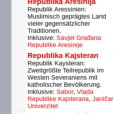
Republika Aresinija
Republik Aressinien:
Muslimisch geprägtes Land
vieler gegensätzlicher
Traditionen.
Inklusive:
Savjet Građana
Republike Aresinije
Republika Kajsteran
Republik Kaysteran:
Zweitgrößte Teilrepublik im
Westen Severaniens mit
katholischer Bevölkerung.
Inklusive:
Sabor
,
Vlada
Republike Kajsterana
,
Janičar
Univerzitet