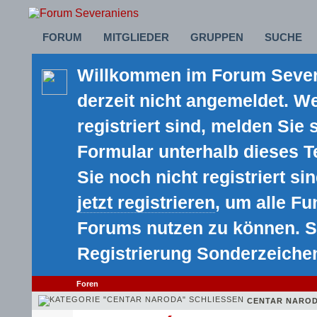
FORUM
MITGLIEDER
GRUPPEN
SUCHE
Willkommen im Forum Severa
derzeit nicht angemeldet. We
registriert sind, melden Sie 
Formular unterhalb dieses 
Sie noch nicht registriert sin
jetzt registrieren
, um alle F
Forums nutzen zu können. S
Registrierung Sonderzeiche
Foren
CENTAR NARO