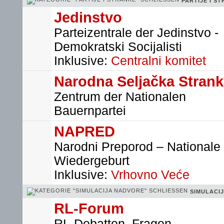
PARTIJE I S
Jedinstvo
Parteizentrale der Jedinstvo -
Demokratski Socijalisti
Inklusive:
Centralni komitet
Narodna Seljačka Stran
Zentrum der Nationalen
Bauernpartei
NAPRED
Narodni Preporod – Nationale
Wiedergeburt
Inklusive:
Vrhovno Veće
SIMULACI
RL-Forum
RL-Debatten, Fragen,