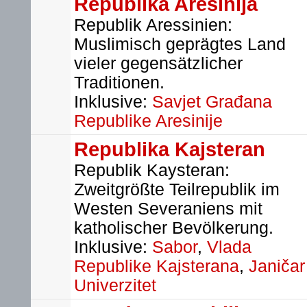
Republika Aresinija
Republik Aressinien:
Muslimisch geprägtes Land
vieler gegensätzlicher
Traditionen.
Inklusive:
Savjet Građana
Republike Aresinije
Republika Kajsteran
Republik Kaysteran:
Zweitgrößte Teilrepublik im
Westen Severaniens mit
katholischer Bevölkerung.
Inklusive:
Sabor
,
Vlada
Republike Kajsterana
,
Janičar
Univerzitet