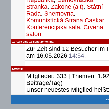
Stranka
,
Zakone (alt)
,
Státní
Rada
,
Snemovna
,
Komunistická Strana Caskar
,
Konferencijska sala
,
Crvena
salon
Zur Zeit sind 12 Benutzer online.
Zur Zeit sind 12 Besucher im
am 16.05.2026
14:54
.
Statistik
Mitglieder: 333 | Themen: 1.92
Beiträge/Tag)
Unser neuestes Mitglied heißt
ak