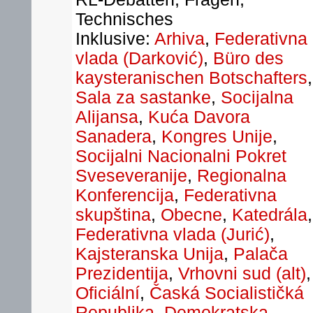
Technisches
Inklusive:
Arhiva
,
Federativna
vlada (Darković)
,
Büro des
kaysteranischen Botschafters
,
Sala za sastanke
,
Socijalna
Alijansa
,
Kuća Davora
Sanadera
,
Kongres Unije
,
Socijalni Nacionalni Pokret
Sveseveranije
,
Regionalna
Konferencija
,
Federativna
skupština
,
Obecne
,
Katedrála
,
Federativna vlada (Jurić)
,
Kajsteranska Unija
,
Palača
Prezidentija
,
Vrhovni sud (alt)
,
Oficiální
,
Časká Socialističká
Republika
,
Demokratska