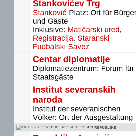
Stankovićev Trg
Stanković
-Platz: Ort für Bürge
und Gäste
Inklusive:
Matičarski ured
,
Registracija
,
Staranski
Fudbalski Savez
Centar diplomatije
Diplomatiezentrum: Forum für
Staatsgäste
Institut severanskih
naroda
Institut der severanischen
Völker: Ort der Ausgestaltung
REPUBLIKE