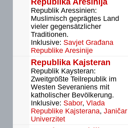
Republika Aresinija
Republik Aressinien:
Muslimisch geprägtes Land
vieler gegensätzlicher
Traditionen.
Inklusive:
Savjet Građana
Republike Aresinije
Republika Kajsteran
Republik Kaysteran:
Zweitgrößte Teilrepublik im
Westen Severaniens mit
katholischer Bevölkerung.
Inklusive:
Sabor
,
Vlada
Republike Kajsterana
,
Janičar
Univerzitet