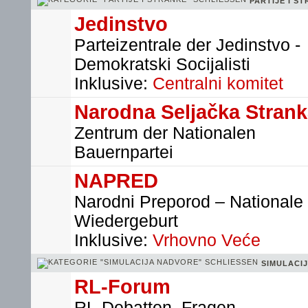
PARTIJE I S
Jedinstvo
Parteizentrale der Jedinstvo -
Demokratski Socijalisti
Inklusive:
Centralni komitet
Narodna Seljačka Stran
Zentrum der Nationalen
Bauernpartei
NAPRED
Narodni Preporod – Nationale
Wiedergeburt
Inklusive:
Vrhovno Veće
SIMULACI
RL-Forum
RL-Debatten, Fragen,