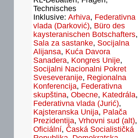
Technisches
Inklusive:
Arhiva
,
Federativna
vlada (Darković)
,
Büro des
kaysteranischen Botschafters
,
Sala za sastanke
,
Socijalna
Alijansa
,
Kuća Davora
Sanadera
,
Kongres Unije
,
Socijalni Nacionalni Pokret
Sveseveranije
,
Regionalna
Konferencija
,
Federativna
skupština
,
Obecne
,
Katedrála
,
Federativna vlada (Jurić)
,
Kajsteranska Unija
,
Palača
Prezidentija
,
Vrhovni sud (alt)
,
Oficiální
,
Časká Socialističká
Republika
,
Demokratska