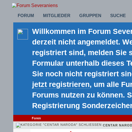
FORUM
MITGLIEDER
GRUPPEN
SUCHE
Willkommen im Forum Severa
derzeit nicht angemeldet. We
registriert sind, melden Sie 
Formular unterhalb dieses 
Sie noch nicht registriert sin
jetzt registrieren
, um alle F
Forums nutzen zu können. S
Registrierung Sonderzeiche
Foren
CENTAR NARO