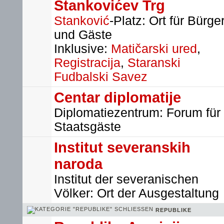
Stankovićev Trg
Stanković
-Platz: Ort für Bürge
und Gäste
Inklusive:
Matičarski ured
,
Registracija
,
Staranski
Fudbalski Savez
Centar diplomatije
Diplomatiezentrum: Forum für
Staatsgäste
Institut severanskih
naroda
Institut der severanischen
Völker: Ort der Ausgestaltung
REPUBLIKE