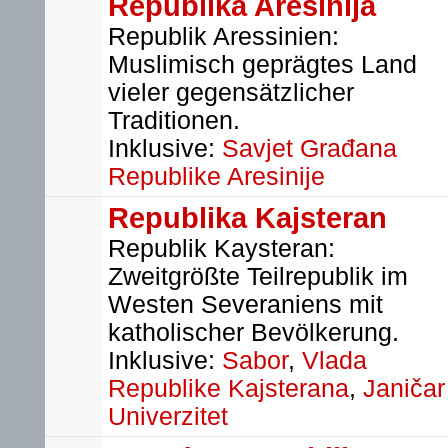
Republika Aresinija
Republik Aressinien:
Muslimisch geprägtes Land
vieler gegensätzlicher
Traditionen.
Inklusive:
Savjet Građana
Republike Aresinije
Republika Kajsteran
Republik Kaysteran:
Zweitgrößte Teilrepublik im
Westen Severaniens mit
katholischer Bevölkerung.
Inklusive:
Sabor
,
Vlada
Republike Kajsterana
,
Janičar
Univerzitet