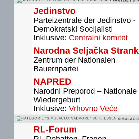
PARTIJE I S
Jedinstvo
Parteizentrale der Jedinstvo -
Demokratski Socijalisti
Inklusive:
Centralni komitet
Narodna Seljačka Stran
Zentrum der Nationalen
Bauernpartei
NAPRED
Narodni Preporod – Nationale
Wiedergeburt
Inklusive:
Vrhovno Veće
SIMULACI
RL-Forum
RL-Debatten, Fragen,