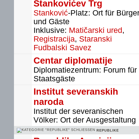
Stankovićev Trg
Stanković
-Platz: Ort für Bürge
und Gäste
Inklusive:
Matičarski ured
,
Registracija
,
Staranski
Fudbalski Savez
Centar diplomatije
Diplomatiezentrum: Forum für
Staatsgäste
Institut severanskih
naroda
Institut der severanischen
Völker: Ort der Ausgestaltung
REPUBLIKE