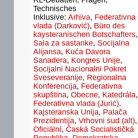
Technisches
Inklusive:
Arhiva
,
Federativna
vlada (Darković)
,
Büro des
kaysteranischen Botschafters
,
Sala za sastanke
,
Socijalna
Alijansa
,
Kuća Davora
Sanadera
,
Kongres Unije
,
Socijalni Nacionalni Pokret
Sveseveranije
,
Regionalna
Konferencija
,
Federativna
skupština
,
Obecne
,
Katedrála
,
Federativna vlada (Jurić)
,
Kajsteranska Unija
,
Palača
Prezidentija
,
Vrhovni sud (alt)
,
Oficiální
,
Časká Socialističká
Republika
,
Demokratska