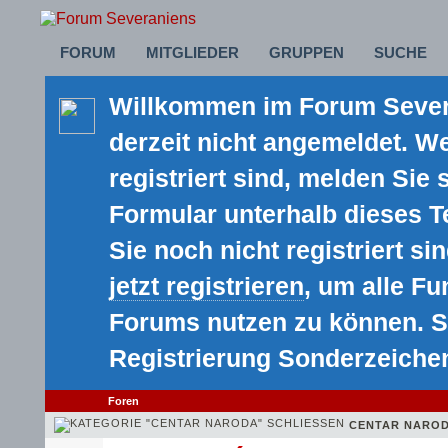
FORUM
MITGLIEDER
GRUPPEN
SUCHE
Willkommen im Forum Severa
derzeit nicht angemeldet. We
registriert sind, melden Sie 
Formular unterhalb dieses 
Sie noch nicht registriert sin
jetzt registrieren
, um alle F
Forums nutzen zu können. S
Registrierung Sonderzeiche
Foren
CENTAR NARO