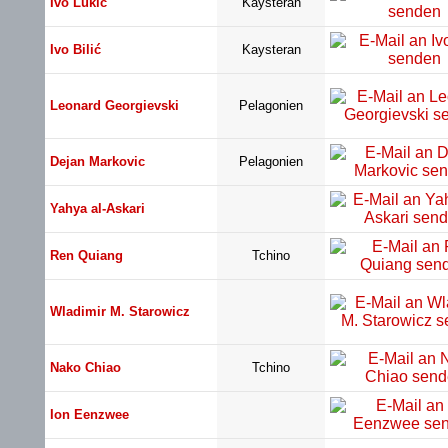
Ivo Lukić
Kaysteran
Ivo Bilić
Kaysteran
Leonard Georgievski
Pelagonien
Dejan Markovic
Pelagonien
Yahya al-Askari
Ren Quiang
Tchino
Wladimir M. Starowicz
Nako Chiao
Tchino
Ion Eenzwee