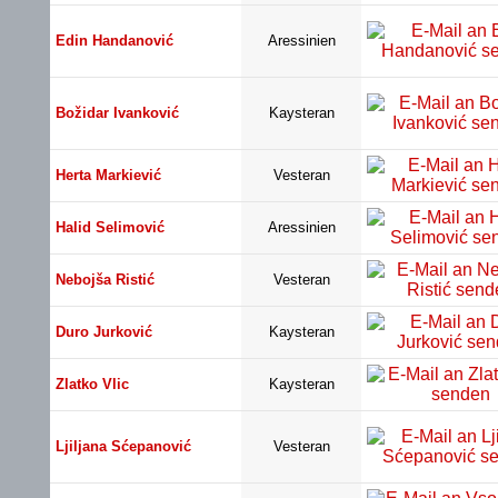
Edin Handanović
Aressinien
Božidar Ivanković
Kaysteran
Herta Markiević
Vesteran
Halid Selimović
Aressinien
Nebojša Ristić
Vesteran
Duro Jurković
Kaysteran
Zlatko Vlic
Kaysteran
Ljiljana Sćepanović
Vesteran