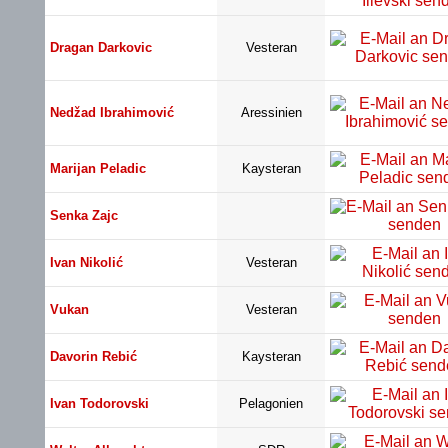
Dragan Darkovic
Vesteran
Nedžad Ibrahimović
Aressinien
Marijan Peladic
Kaysteran
Senka Zajc
Ivan Nikolić
Vesteran
Vukan
Vesteran
Davorin Rebić
Kaysteran
Ivan Todorovski
Pelagonien