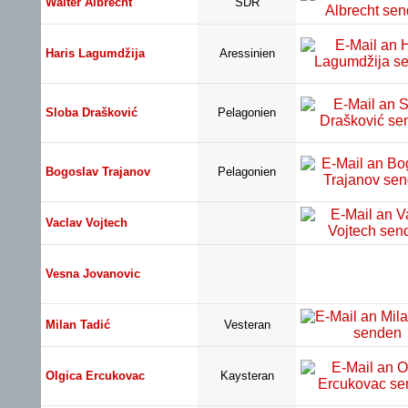
Walter Albrecht
SDR
Haris Lagumdžija
Aressinien
Sloba Drašković
Pelagonien
Bogoslav Trajanov
Pelagonien
Vaclav Vojtech
Vesna Jovanovic
Milan Tadić
Vesteran
Olgica Ercukovac
Kaysteran