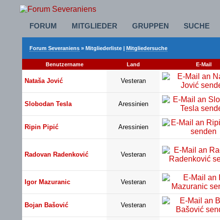
FORUM
MITGLIEDER
GRUPPEN
SUCHE
Forum Severaniens
» Mitgliederliste |
Mitgliedersuche
Benutzername
Land
E-Mail
Nataša Jović
Vesteran
Slobodan Tesla
Aressinien
Ripin Pipić
Aressinien
Radovan Radenković
Vesteran
Igor Mazuranic
Vesteran
Bojan Bašović
Vesteran