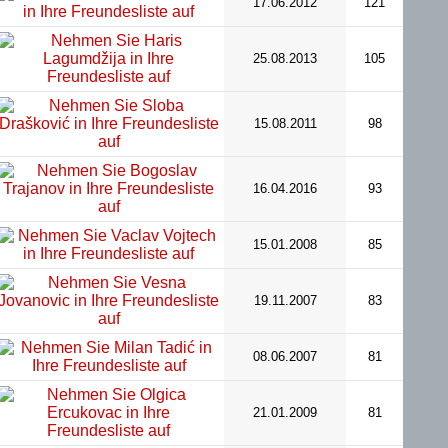
17.06.2012
121
25.08.2013
105
15.08.2011
98
16.04.2016
93
15.01.2008
85
19.11.2007
83
08.06.2007
81
21.01.2009
81