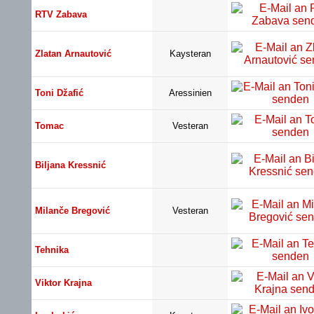
RTV Zabava
Zlatan Arnautović
Kaysteran
Toni Džafić
Aressinien
Tomac
Vesteran
Biljana Kressnić
Milanče Bregović
Vesteran
Tehnika
Viktor Krajna