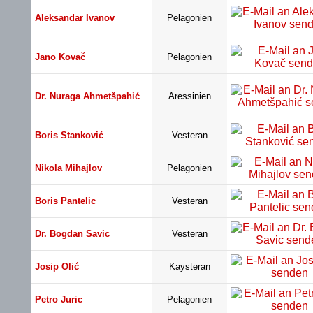
Aleksandar Ivanov
Pelagonien
Jano Kovač
Pelagonien
Dr. Nuraga Ahmetšpahić
Aressinien
Boris Stanković
Vesteran
Nikola Mihajlov
Pelagonien
Boris Pantelic
Vesteran
Dr. Bogdan Savic
Vesteran
Josip Olić
Kaysteran
Petro Juric
Pelagonien