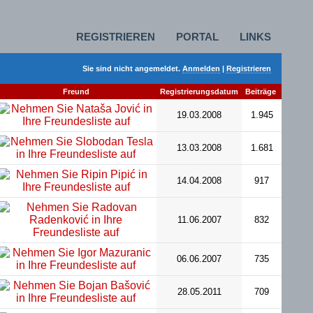
REGISTRIEREN
PORTAL
LINKS
Sie sind nicht angemeldet.
Anmelden
|
Registrieren
Freund
Registrierungsdatum
Beiträge
19.03.2008
1.945
13.03.2008
1.681
14.04.2008
917
11.06.2007
832
06.06.2007
735
28.05.2011
709