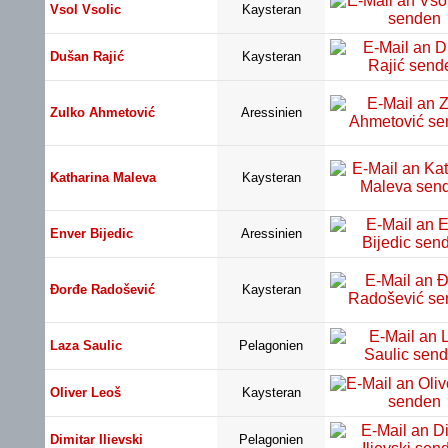
Vsol Vsolic
Kaysteran
Dušan Rajić
Kaysteran
Zulko Ahmetović
Aressinien
Katharina Maleva
Kaysteran
Enver Bijedic
Aressinien
Đorđe Radošević
Kaysteran
Laza Saulic
Pelagonien
Oliver Leoš
Kaysteran
Dimitar Ilievski
Pelagonien