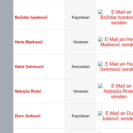
Božidar Ivanković
Kaysteran
Herta Markiević
Vesteran
Halid Selimović
Aressinien
Nebojša Ristić
Vesteran
Duro Jurković
Kaysteran