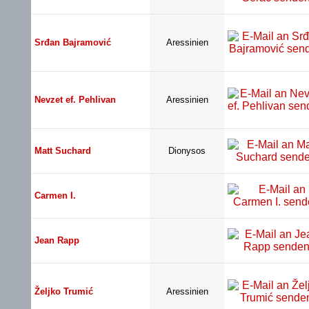
Srđan Bajramović
Aressinien
Nevzet ef. Pehlivan
Aressinien
Matt Suchard
Dionysos
Carmen I.
Jean Rapp
Željko Trumić
Aressinien