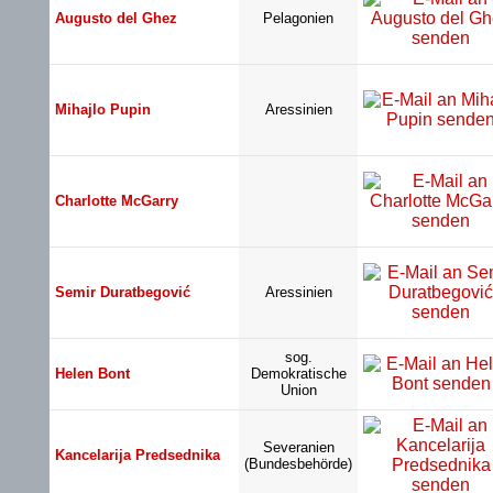
Augusto del Ghez
Pelagonien
Mihajlo Pupin
Aressinien
Charlotte McGarry
Semir Duratbegović
Aressinien
sog.
Helen Bont
Demokratische
Union
Severanien
Kancelarija Predsednika
(Bundesbehörde)