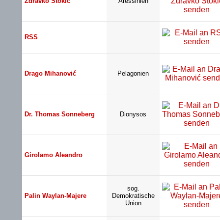
Zdravko Stokić
Aressinien
RSS
Drago Mihanović
Pelagonien
Dr. Thomas Sonneberg
Dionysos
Girolamo Aleandro
sog.
Palin Waylan-Majere
Demokratische
Union