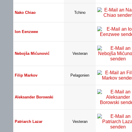
Nako Chiao
Tchino
Ion Eenzwee
Nebojša Mićunović
Vesteran
Filip Markov
Pelagonien
Aleksander Borowski
Patriarch Lazar
Vesteran