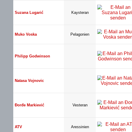
Suzana Lugarić
Kaysteran
Muko Voska
Pelagonien
Philipp Godwinson
Natasa Vojnovic
Đorđe Markiević
Vesteran
ATV
Aressinien