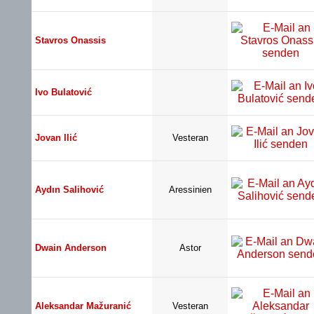
Stavros Onassis
Ivo Bulatović
Jovan Ilić
Vesteran
Aydın Salihović
Aressinien
Dwain Anderson
Astor
Aleksandar Mažuranić
Vesteran