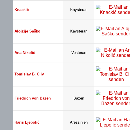
Knackić
Kaysteran
Alojzije Saško
Kaysteran
Ana Nikolić
Vesteran
Tomislav B. Cilv
Friedrich von Bazen
Bazen
Haris Ljepolić
Aressinien