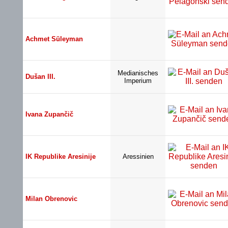
Achmet Süleyman
Medianisches
Dušan III.
Imperium
Ivana Zupančič
IK Republike Aresinije
Aressinien
Milan Obrenovic