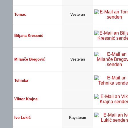
Tomac
Vesteran
Biljana Kressnić
Milanče Bregović
Vesteran
Tehnika
Viktor Krajna
Ivo Lukić
Kaysteran