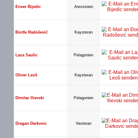
Enver Bijedic
Aressinien
Đorđe Radošević
Kaysteran
Laza Saulic
Pelagonien
Oliver Leoš
Kaysteran
Dimitar Ilievski
Pelagonien
Dragan Darkovic
Vesteran