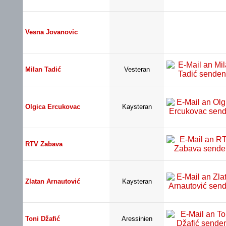
Vesna Jovanovic
Milan Tadić
Vesteran
Olgica Ercukovac
Kaysteran
RTV Zabava
Zlatan Arnautović
Kaysteran
Toni Džafić
Aressinien