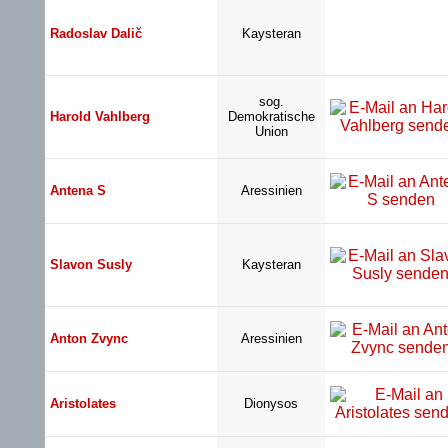
Radoslav Dalič
Kaysteran
sog.
Harold Vahlberg
Demokratische
Union
Antena S
Aressinien
Slavon Susly
Kaysteran
Anton Zvync
Aressinien
Aristolates
Dionysos