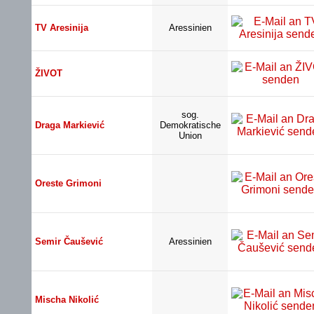
TV Aresinija
Aressinien
ŽIVOT
sog.
Draga Markiević
Demokratische
Union
Oreste Grimoni
Semir Čaušević
Aressinien
Mischa Nikolić