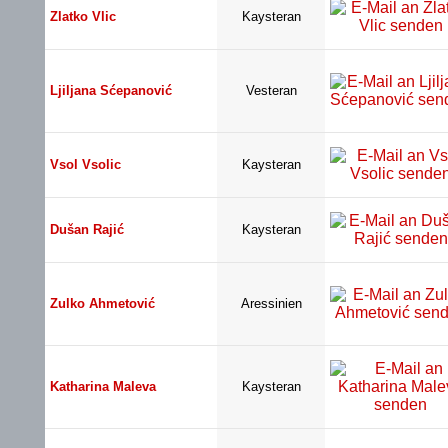
Zlatko Vlic
Kaysteran
Ljiljana Sćepanović
Vesteran
Vsol Vsolic
Kaysteran
Dušan Rajić
Kaysteran
Zulko Ahmetović
Aressinien
Katharina Maleva
Kaysteran