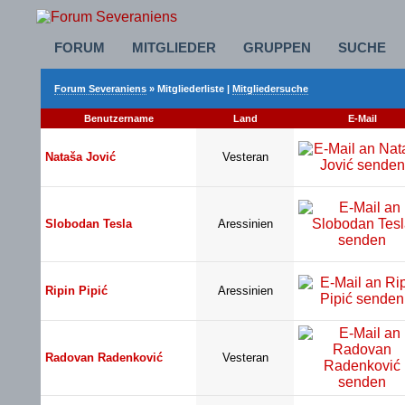
FORUM
MITGLIEDER
GRUPPEN
SUCHE
Forum Severaniens
» Mitgliederliste |
Mitgliedersuche
Benutzername
Land
E-Mail
Nataša Jović
Vesteran
Slobodan Tesla
Aressinien
Ripin Pipić
Aressinien
Radovan Radenković
Vesteran