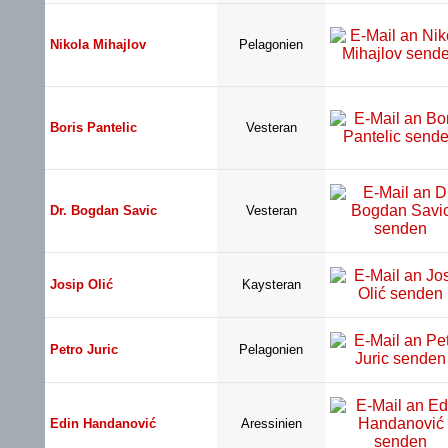
Nikola Mihajlov
Pelagonien
Boris Pantelic
Vesteran
Dr. Bogdan Savic
Vesteran
Josip Olić
Kaysteran
Petro Juric
Pelagonien
Edin Handanović
Aressinien