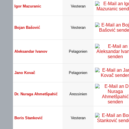
Igor Mazuranic
Vesteran
Bojan Bašović
Vesteran
Aleksandar Ivanov
Pelagonien
Jano Kovač
Pelagonien
Dr. Nuraga Ahmetšpahić
Aressinien
Boris Stanković
Vesteran