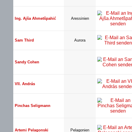
Ing. Ajša Ahmetšpahić
Aressinien
Sam Third
Aurora
Sandy Cohen
VII. András
Pinchas Seligmann
Artemi Pelagonski
Pelagonien