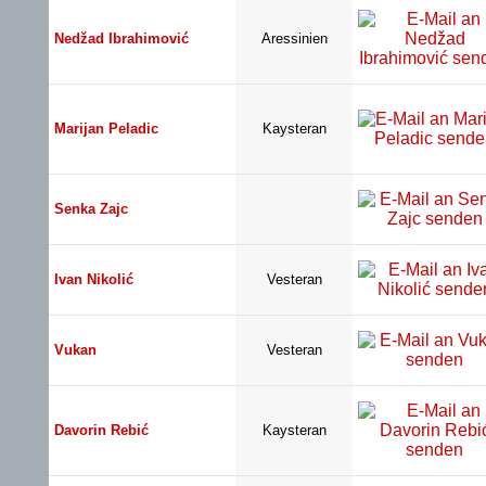
Nedžad Ibrahimović
Aressinien
Marijan Peladic
Kaysteran
Senka Zajc
Ivan Nikolić
Vesteran
Vukan
Vesteran
Davorin Rebić
Kaysteran