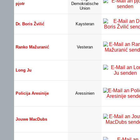
pjotr
Demokratische
Union
Dr. Boris Žvilić
Kaysteran
Ranko Mažuranić
Vesteran
Long Ju
Policija Aresinije
Aressinien
Jouwe MacDubs