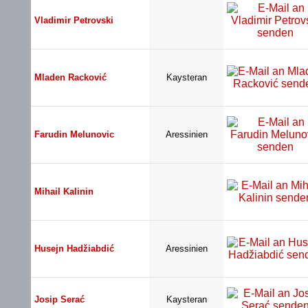
Vladimir Petrovski
Mladen Racković
Kaysteran
Farudin Melunovic
Aressinien
Mihail Kalinin
Husejn Hadžiabdić
Aressinien
Josip Serać
Kaysteran