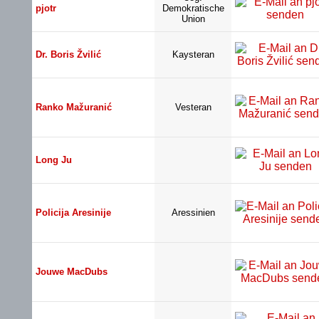
pjotr
Demokratische
Union
Dr. Boris Žvilić
Kaysteran
Ranko Mažuranić
Vesteran
Long Ju
Policija Aresinije
Aressinien
Jouwe MacDubs