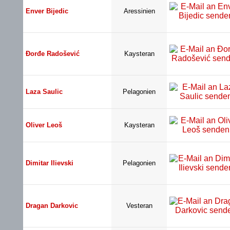
Enver Bijedic
Aressinien
Đorđe Radošević
Kaysteran
Laza Saulic
Pelagonien
Oliver Leoš
Kaysteran
Dimitar Ilievski
Pelagonien
Dragan Darkovic
Vesteran