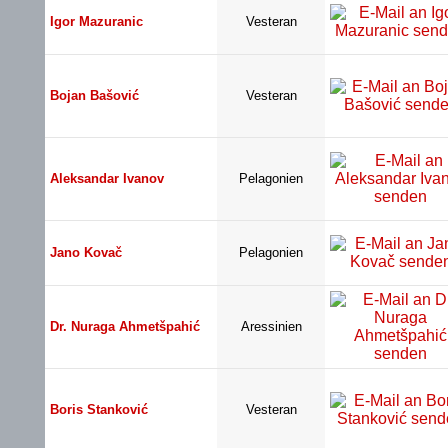
Igor Mazuranic
Vesteran
Bojan Bašović
Vesteran
Aleksandar Ivanov
Pelagonien
Jano Kovač
Pelagonien
Dr. Nuraga Ahmetšpahić
Aressinien
Boris Stanković
Vesteran