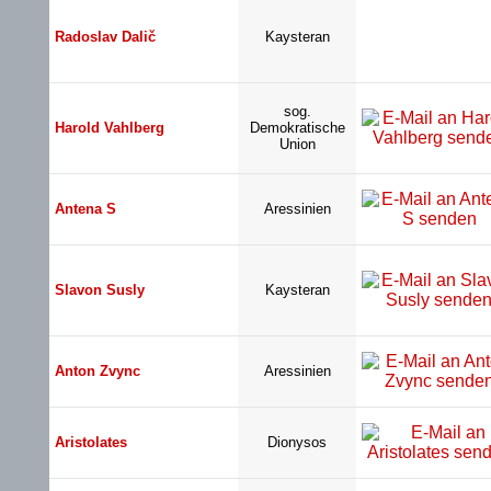
Radoslav Dalič
Kaysteran
sog.
Harold Vahlberg
Demokratische
Union
Antena S
Aressinien
Slavon Susly
Kaysteran
Anton Zvync
Aressinien
Aristolates
Dionysos