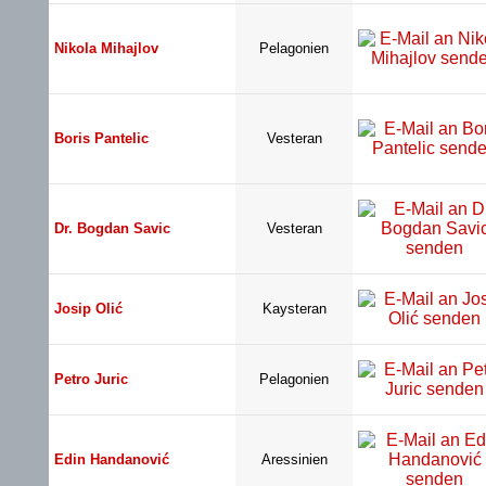
Nikola Mihajlov
Pelagonien
Boris Pantelic
Vesteran
Dr. Bogdan Savic
Vesteran
Josip Olić
Kaysteran
Petro Juric
Pelagonien
Edin Handanović
Aressinien