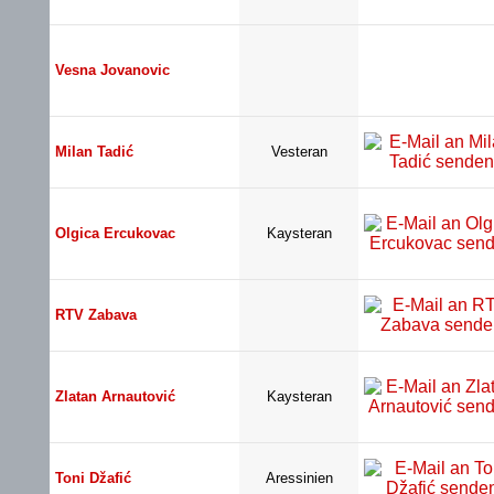
Vesna Jovanovic
Milan Tadić
Vesteran
Olgica Ercukovac
Kaysteran
RTV Zabava
Zlatan Arnautović
Kaysteran
Toni Džafić
Aressinien