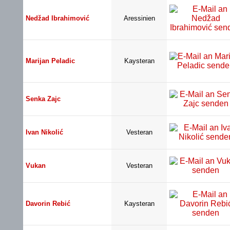
Nedžad Ibrahimović
Aressinien
Marijan Peladic
Kaysteran
Senka Zajc
Ivan Nikolić
Vesteran
Vukan
Vesteran
Davorin Rebić
Kaysteran