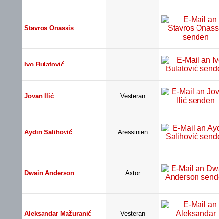
Stavros Onassis
Ivo Bulatović
Jovan Ilić
Vesteran
Aydın Salihović
Aressinien
Dwain Anderson
Astor
Aleksandar Mažuranić
Vesteran