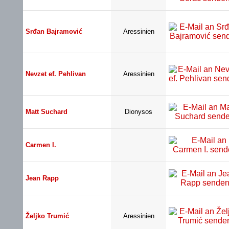
Srđan Bajramović
Aressinien
Nevzet ef. Pehlivan
Aressinien
Matt Suchard
Dionysos
Carmen I.
Jean Rapp
Željko Trumić
Aressinien