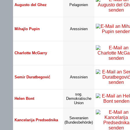
Augusto del Ghez
Pelagonien
Mihajlo Pupin
Aressinien
Charlotte McGarry
Semir Duratbegović
Aressinien
sog.
Helen Bont
Demokratische
Union
Severanien
Kancelarija Predsednika
(Bundesbehörde)