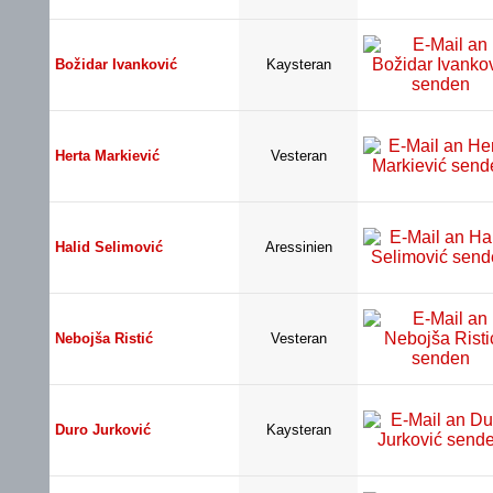
Božidar Ivanković
Kaysteran
Herta Markiević
Vesteran
Halid Selimović
Aressinien
Nebojša Ristić
Vesteran
Duro Jurković
Kaysteran