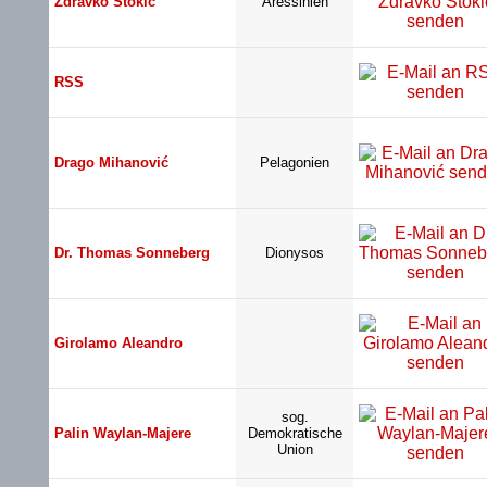
Zdravko Stokić
Aressinien
RSS
Drago Mihanović
Pelagonien
Dr. Thomas Sonneberg
Dionysos
Girolamo Aleandro
sog.
Palin Waylan-Majere
Demokratische
Union