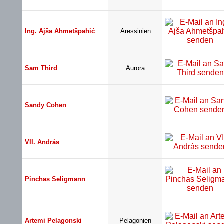
Ing. Ajša Ahmetšpahić
Aressinien
Sam Third
Aurora
Sandy Cohen
VII. András
Pinchas Seligmann
Artemi Pelagonski
Pelagonien