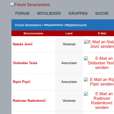
FORUM
MITGLIEDER
GRUPPEN
SUCHE
Forum Severaniens
» Mitgliederliste |
Mitgliedersuche
Benutzername
Land
E-Mail
Nataša Jović
Vesteran
Slobodan Tesla
Aressinien
Ripin Pipić
Aressinien
Radovan Radenković
Vesteran