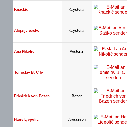
Knackić
Kaysteran
Alojzije Saško
Kaysteran
Ana Nikolić
Vesteran
Tomislav B. Cilv
Friedrich von Bazen
Bazen
Haris Ljepolić
Aressinien