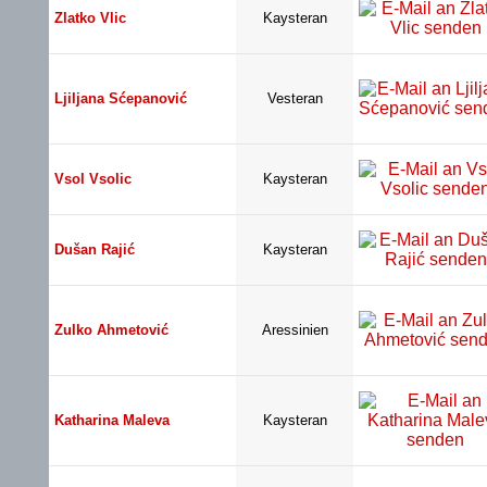
Zlatko Vlic
Kaysteran
Ljiljana Sćepanović
Vesteran
Vsol Vsolic
Kaysteran
Dušan Rajić
Kaysteran
Zulko Ahmetović
Aressinien
Katharina Maleva
Kaysteran