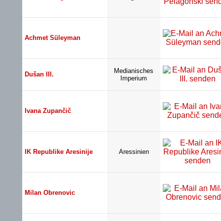
Achmet Süleyman
Medianisches
Dušan III.
Imperium
Ivana Zupančič
IK Republike Aresinije
Aressinien
Milan Obrenovic