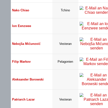
Nako Chiao
Tchino
Ion Eenzwee
Nebojša Mićunović
Vesteran
Filip Markov
Pelagonien
Aleksander Borowski
Patriarch Lazar
Vesteran