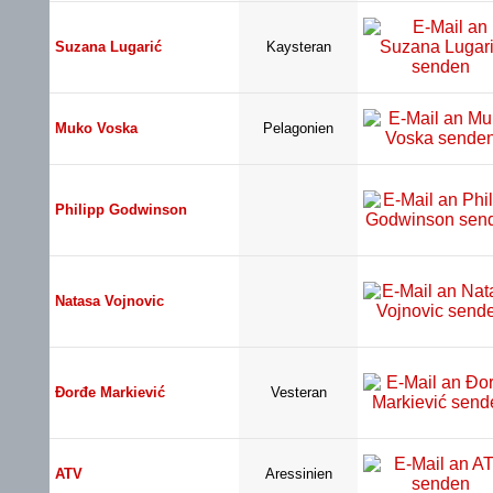
Suzana Lugarić
Kaysteran
Muko Voska
Pelagonien
Philipp Godwinson
Natasa Vojnovic
Đorđe Markiević
Vesteran
ATV
Aressinien