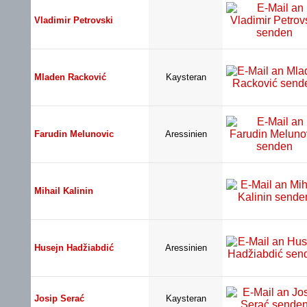
Vladimir Petrovski
Mladen Racković
Kaysteran
Farudin Melunovic
Aressinien
Mihail Kalinin
Husejn Hadžiabdić
Aressinien
Josip Serać
Kaysteran