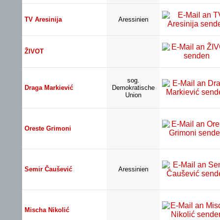
TV Aresinija
Aressinien
ŽIVOT
sog.
Draga Markiević
Demokratische
Union
Oreste Grimoni
Semir Čaušević
Aressinien
Mischa Nikolić