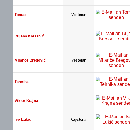
Tomac
Vesteran
Biljana Kressnić
Milanče Bregović
Vesteran
Tehnika
Viktor Krajna
Ivo Lukić
Kaysteran