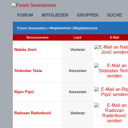
FORUM
MITGLIEDER
GRUPPEN
SUCHE
Forum Severaniens
» Mitgliederliste |
Mitgliedersuche
Benutzername
Land
E-Mail
Nataša Jović
Vesteran
Slobodan Tesla
Aressinien
Ripin Pipić
Aressinien
Radovan Radenković
Vesteran