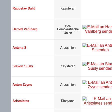
Radoslav Dalič
Kaysteran
sog.
Harold Vahlberg
Demokratische
Union
Antena S
Aressinien
Slavon Susly
Kaysteran
Anton Zvync
Aressinien
Aristolates
Dionysos