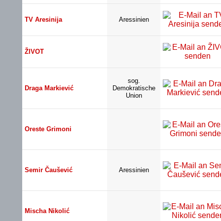
TV Aresinija
Aressinien
ŽIVOT
sog.
Draga Markiević
Demokratische
Union
Oreste Grimoni
Semir Čaušević
Aressinien
Mischa Nikolić