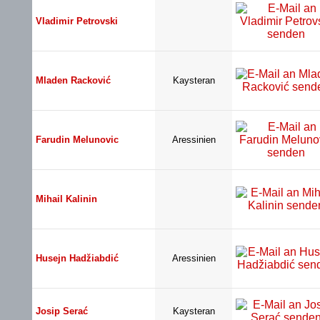
Vladimir Petrovski
Mladen Racković
Kaysteran
Farudin Melunovic
Aressinien
Mihail Kalinin
Husejn Hadžiabdić
Aressinien
Josip Serać
Kaysteran