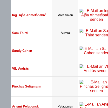
Ing. Ajša Ahmetšpahić
Aressinien
Sam Third
Aurora
Sandy Cohen
VII. András
Pinchas Seligmann
Artemi Pelagonski
Pelagonien