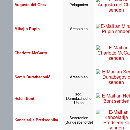
Augusto del Ghez
Pelagonien
Mihajlo Pupin
Aressinien
Charlotte McGarry
Semir Duratbegović
Aressinien
sog.
Helen Bont
Demokratische
Union
Severanien
Kancelarija Predsednika
(Bundesbehörde)