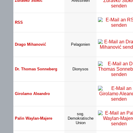
Zdravko Stokić
Aressinien
RSS
Drago Mihanović
Pelagonien
Dr. Thomas Sonneberg
Dionysos
Girolamo Aleandro
sog.
Palin Waylan-Majere
Demokratische
Union