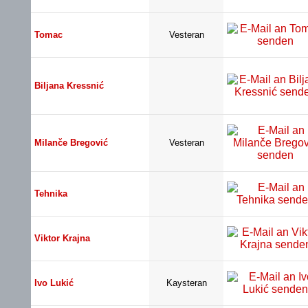
Tomac
Vesteran
Biljana Kressnić
Milanče Bregović
Vesteran
Tehnika
Viktor Krajna
Ivo Lukić
Kaysteran