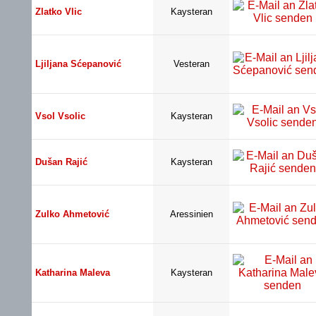
Zlatko Vlic
Kaysteran
Ljiljana Sćepanović
Vesteran
Vsol Vsolic
Kaysteran
Dušan Rajić
Kaysteran
Zulko Ahmetović
Aressinien
Katharina Maleva
Kaysteran