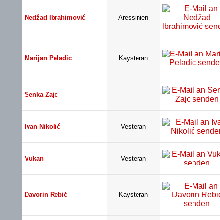
Nedžad Ibrahimović
Aressinien
Marijan Peladic
Kaysteran
Senka Zajc
Ivan Nikolić
Vesteran
Vukan
Vesteran
Davorin Rebić
Kaysteran