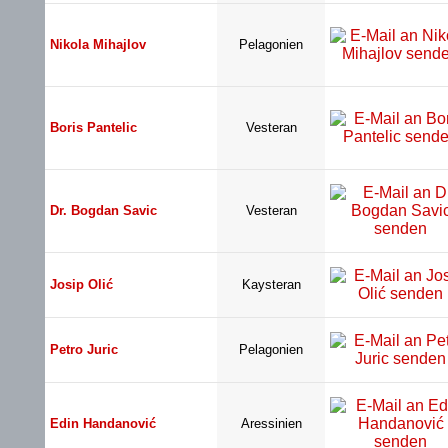
Nikola Mihajlov
Pelagonien
Boris Pantelic
Vesteran
Dr. Bogdan Savic
Vesteran
Josip Olić
Kaysteran
Petro Juric
Pelagonien
Edin Handanović
Aressinien