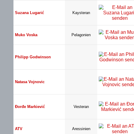
Suzana Lugarić
Kaysteran
Muko Voska
Pelagonien
Philipp Godwinson
Natasa Vojnovic
Đorđe Markiević
Vesteran
ATV
Aressinien