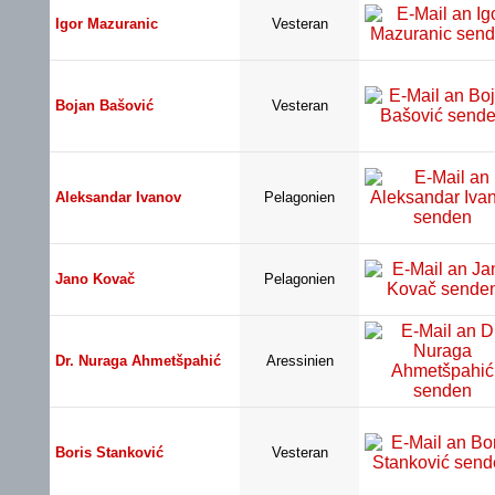
Igor Mazuranic
Vesteran
Bojan Bašović
Vesteran
Aleksandar Ivanov
Pelagonien
Jano Kovač
Pelagonien
Dr. Nuraga Ahmetšpahić
Aressinien
Boris Stanković
Vesteran