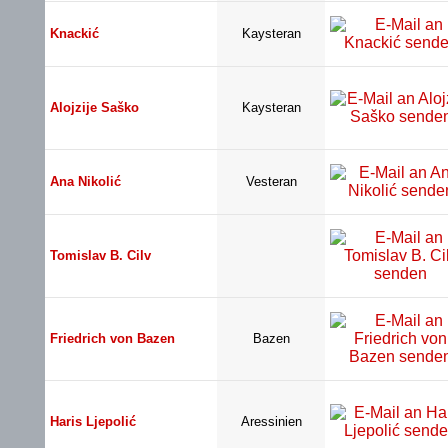
Knackić
Kaysteran
Alojzije Saško
Kaysteran
Ana Nikolić
Vesteran
Tomislav B. Cilv
Friedrich von Bazen
Bazen
Haris Ljepolić
Aressinien