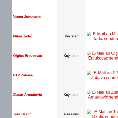
Vesna Jovanovic
Milan Tadić
Vesteran
Olgica Ercukovac
Kaysteran
RTV Zabava
Zlatan Arnautović
Kaysteran
Toni Džafić
Aressinien