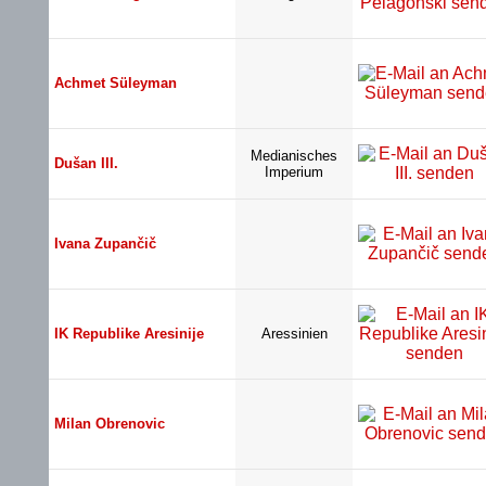
Achmet Süleyman
Medianisches
Dušan III.
Imperium
Ivana Zupančič
IK Republike Aresinije
Aressinien
Milan Obrenovic