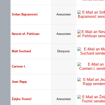
Srđan Bajramović
Aressinien
Nevzet ef. Pehlivan
Aressinien
Matt Suchard
Dionysos
Carmen I.
Jean Rapp
Željko Trumić
Aressinien