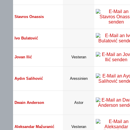
Stavros Onassis
Ivo Bulatović
Jovan Ilić
Vesteran
Aydın Salihović
Aressinien
Dwain Anderson
Astor
Aleksandar Mažuranić
Vesteran