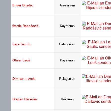
Enver Bijedic
Aressinien
Đorđe Radošević
Kaysteran
Laza Saulic
Pelagonien
Oliver Leoš
Kaysteran
Dimitar Ilievski
Pelagonien
Dragan Darkovic
Vesteran