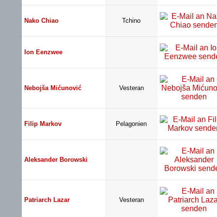
Nako Chiao
Tchino
Ion Eenzwee
Nebojša Mićunović
Vesteran
Filip Markov
Pelagonien
Aleksander Borowski
Patriarch Lazar
Vesteran