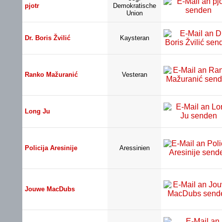
pjotr
Demokratische
Union
Dr. Boris Žvilić
Kaysteran
Ranko Mažuranić
Vesteran
Long Ju
Policija Aresinije
Aressinien
Jouwe MacDubs