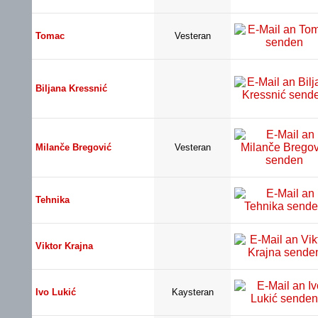
Tomac
Vesteran
Biljana Kressnić
Milanče Bregović
Vesteran
Tehnika
Viktor Krajna
Ivo Lukić
Kaysteran