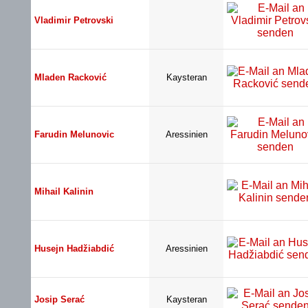
Vladimir Petrovski
Mladen Racković
Kaysteran
Farudin Melunovic
Aressinien
Mihail Kalinin
Husejn Hadžiabdić
Aressinien
Josip Serać
Kaysteran