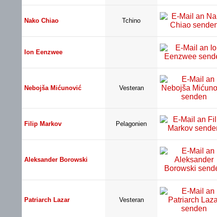
Nako Chiao
Tchino
Ion Eenzwee
Nebojša Mićunović
Vesteran
Filip Markov
Pelagonien
Aleksander Borowski
Patriarch Lazar
Vesteran