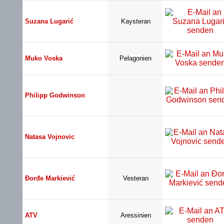
Suzana Lugarić
Kaysteran
Muko Voska
Pelagonien
Philipp Godwinson
Natasa Vojnovic
Đorđe Markiević
Vesteran
ATV
Aressinien