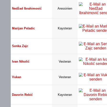
Nedžad Ibrahimović
Aressinien
Marijan Peladic
Kaysteran
Senka Zajc
Ivan Nikolić
Vesteran
Vukan
Vesteran
Davorin Rebić
Kaysteran