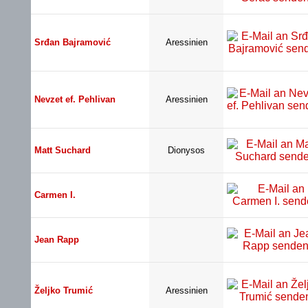
Srđan Bajramović
Aressinien
Nevzet ef. Pehlivan
Aressinien
Matt Suchard
Dionysos
Carmen I.
Jean Rapp
Željko Trumić
Aressinien