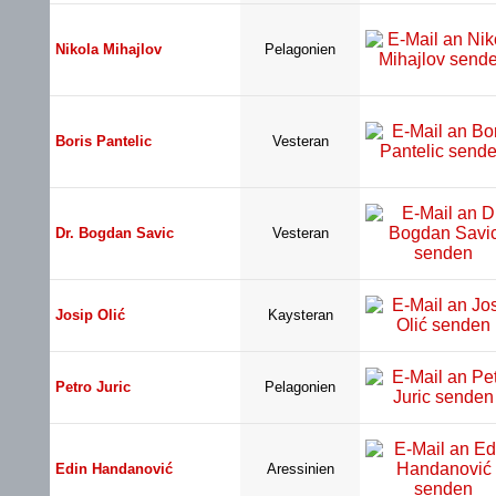
Nikola Mihajlov
Pelagonien
Boris Pantelic
Vesteran
Dr. Bogdan Savic
Vesteran
Josip Olić
Kaysteran
Petro Juric
Pelagonien
Edin Handanović
Aressinien