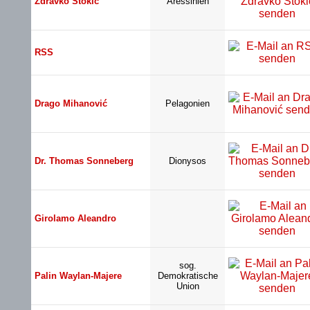
Zdravko Stokić
Aressinien
RSS
Drago Mihanović
Pelagonien
Dr. Thomas Sonneberg
Dionysos
Girolamo Aleandro
sog.
Palin Waylan-Majere
Demokratische
Union