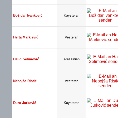
Božidar Ivanković
Kaysteran
Herta Markiević
Vesteran
Halid Selimović
Aressinien
Nebojša Ristić
Vesteran
Duro Jurković
Kaysteran