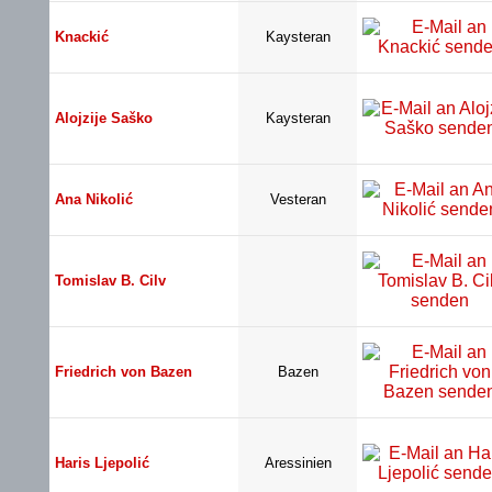
Knackić
Kaysteran
Alojzije Saško
Kaysteran
Ana Nikolić
Vesteran
Tomislav B. Cilv
Friedrich von Bazen
Bazen
Haris Ljepolić
Aressinien