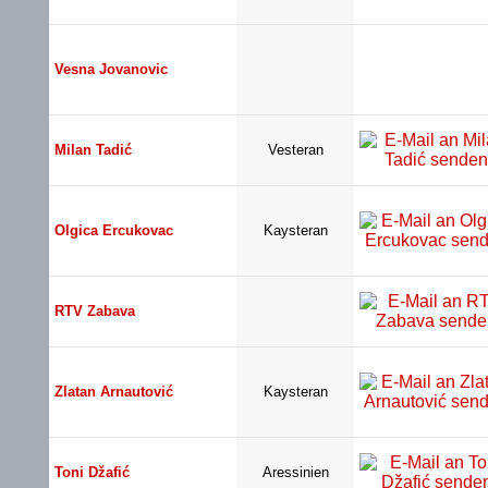
Vesna Jovanovic
Milan Tadić
Vesteran
Olgica Ercukovac
Kaysteran
RTV Zabava
Zlatan Arnautović
Kaysteran
Toni Džafić
Aressinien