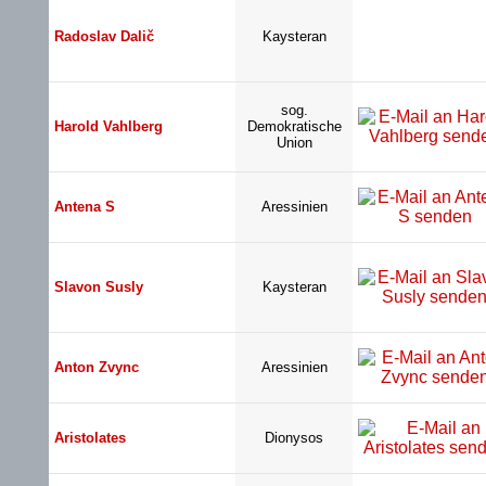
Radoslav Dalič
Kaysteran
sog.
Harold Vahlberg
Demokratische
Union
Antena S
Aressinien
Slavon Susly
Kaysteran
Anton Zvync
Aressinien
Aristolates
Dionysos