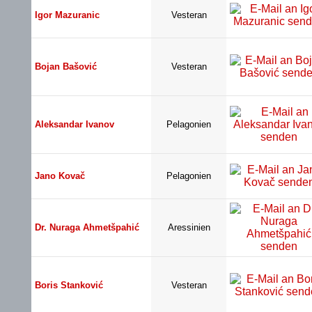
Igor Mazuranic
Vesteran
Bojan Bašović
Vesteran
Aleksandar Ivanov
Pelagonien
Jano Kovač
Pelagonien
Dr. Nuraga Ahmetšpahić
Aressinien
Boris Stanković
Vesteran