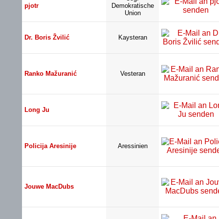
pjotr
Demokratische
Union
Dr. Boris Žvilić
Kaysteran
Ranko Mažuranić
Vesteran
Long Ju
Policija Aresinije
Aressinien
Jouwe MacDubs