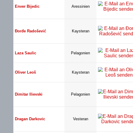
Enver Bijedic
Aressinien
Đorđe Radošević
Kaysteran
Laza Saulic
Pelagonien
Oliver Leoš
Kaysteran
Dimitar Ilievski
Pelagonien
Dragan Darkovic
Vesteran