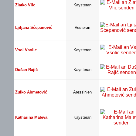
Zlatko Vlic
Kaysteran
Ljiljana Sćepanović
Vesteran
Vsol Vsolic
Kaysteran
Dušan Rajić
Kaysteran
Zulko Ahmetović
Aressinien
Katharina Maleva
Kaysteran