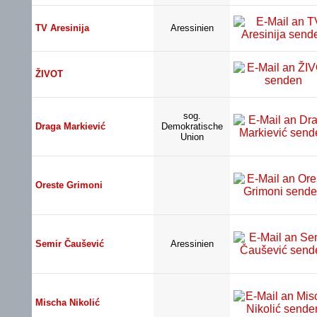
TV Aresinija
Aressinien
ŽIVOT
sog.
Draga Markiević
Demokratische
Union
Oreste Grimoni
Semir Čaušević
Aressinien
Mischa Nikolić