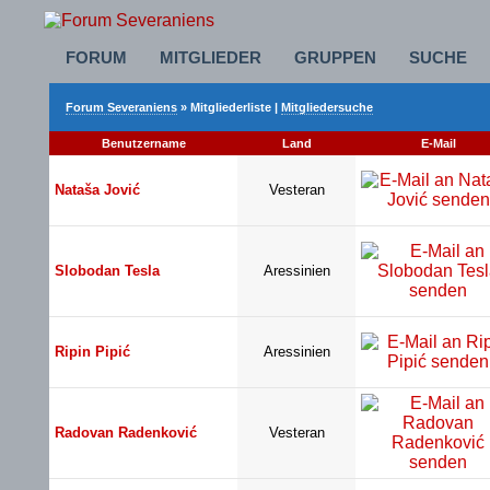
FORUM
MITGLIEDER
GRUPPEN
SUCHE
Forum Severaniens
» Mitgliederliste |
Mitgliedersuche
Benutzername
Land
E-Mail
Nataša Jović
Vesteran
Slobodan Tesla
Aressinien
Ripin Pipić
Aressinien
Radovan Radenković
Vesteran