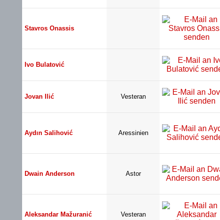
Stavros Onassis
Ivo Bulatović
Jovan Ilić
Vesteran
Aydın Salihović
Aressinien
Dwain Anderson
Astor
Aleksandar Mažuranić
Vesteran