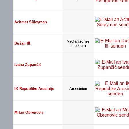
Achmet Süleyman
Medianisches
Dušan III.
Imperium
Ivana Zupančič
IK Republike Aresinije
Aressinien
Milan Obrenovic