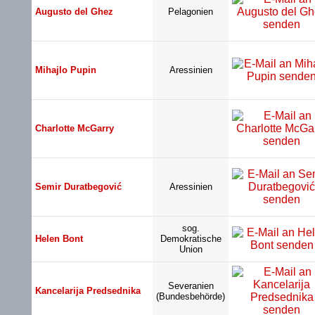
Augusto del Ghez
Pelagonien
Mihajlo Pupin
Aressinien
Charlotte McGarry
Semir Duratbegović
Aressinien
sog.
Helen Bont
Demokratische
Union
Severanien
Kancelarija Predsednika
(Bundesbehörde)