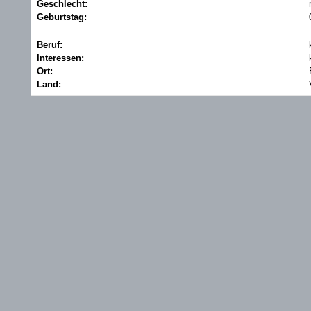
Geschlecht:
Geburtstag:
Beruf:
Interessen:
Ort:
Land: