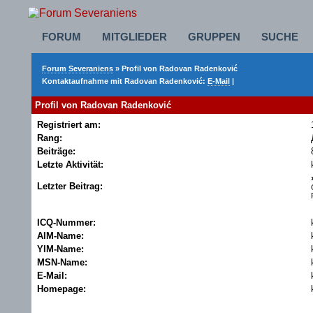
FORUM
MITGLIEDER
GRUPPEN
SUCHE
Forum Severaniens
» Profil von Radovan Radenković
Kontaktaufnahme mit Radovan Radenković:
E-Mail
|
Profil von Radovan Radenković
Registriert am:
Rang:
Beiträge:
Letzte Aktivität:
Letzter Beitrag:
ICQ-Nummer:
AIM-Name:
YIM-Name:
MSN-Name:
E-Mail:
Homepage: