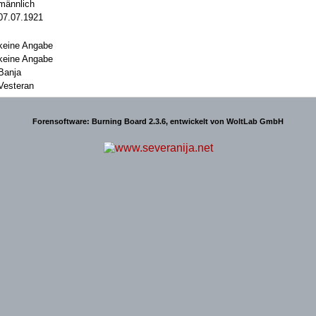
männlich
07.07.1921
keine Angabe
keine Angabe
Banja
Vesteran
Forensoftware:
Burning Board 2.3.6
, entwickelt von
WoltLab GmbH