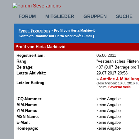
FORUM
MITGLIEDER
GRUPPEN
SUCHE
Forum Severaniens
» Profil von Herta Markiević
Kontaktaufnahme mit Herta Markiević:
E-Mail
|
Profil von Herta Markiević
Registriert am:
06.06.2011
Rang:
"vesteranisches Flinte
Beiträge:
407 (0,07 Beiträge pro 
Letzte Aktivität:
29.07.2017
20:58
»
Anträge & Mitteilun
Letzter Beitrag:
Geschrieben: 10.05.2016
18
Forum:
Savezno veće
ICQ-Nummer:
keine Angabe
AIM-Name:
keine Angabe
YIM-Name:
keine Angabe
MSN-Name:
keine Angabe
E-Mail:
keine Angabe
Homepage:
keine Angabe