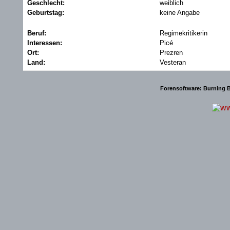
Geschlecht:
weiblich
Geburtstag:
keine Angabe
Beruf:
Regimekritikerin
Interessen:
Picé
Ort:
Prezren
Land:
Vesteran
Forensoftware:
Burning B