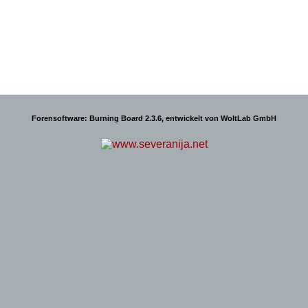
Forensoftware:
Burning Board 2.3.6
, entwickelt von
WoltLab GmbH