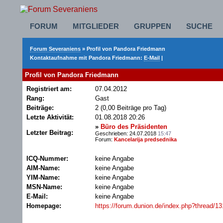
FORUM
MITGLIEDER
GRUPPEN
SUCHE
Forum Severaniens
» Profil von Pandora Friedmann
Kontaktaufnahme mit Pandora Friedmann:
E-Mail
|
Profil von Pandora Friedmann
Registriert am:
07.04.2012
Rang:
Gast
Beiträge:
2 (0,00 Beiträge pro Tag)
Letzte Aktivität:
01.08.2018
20:26
»
Büro des Präsidenten
Letzter Beitrag:
Geschrieben: 24.07.2018
15:47
Forum:
Kancelarija predsednika
ICQ-Nummer:
keine Angabe
AIM-Name:
keine Angabe
YIM-Name:
keine Angabe
MSN-Name:
keine Angabe
E-Mail:
keine Angabe
Homepage:
https://forum.dunion.de/index.php?thread/1