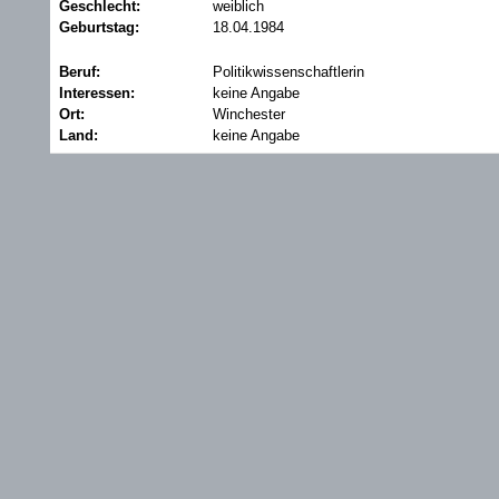
Geschlecht:
weiblich
Geburtstag:
18.04.1984
Beruf:
Politikwissenschaftlerin
Interessen:
keine Angabe
Ort:
Winchester
Land:
keine Angabe