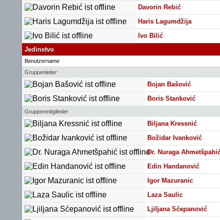
Davorin Rebić
Haris Lagumdžija
Ivo Bilić
Jedinstvo
Benutzername
Gruppenleiter
Bojan Bašović
Boris Stanković
Gruppenmitglieder
Biljana Kressnić
Božidar Ivanković
Dr. Nuraga Ahmetšpahi
Edin Handanović
Igor Mazuranic
Laza Saulic
Ljiljana Sćepanović