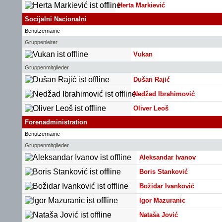
Herta Markiević
Socijalni Nacionalni
Benutzername
Gruppenleiter
Vukan
Gruppenmitglieder
Dušan Rajić
Nedžad Ibrahimović
Oliver Leoš
Forenadministration
Benutzername
Gruppenmitglieder
Aleksandar Ivanov
Boris Stanković
Božidar Ivanković
Igor Mazuranic
Nataša Jović