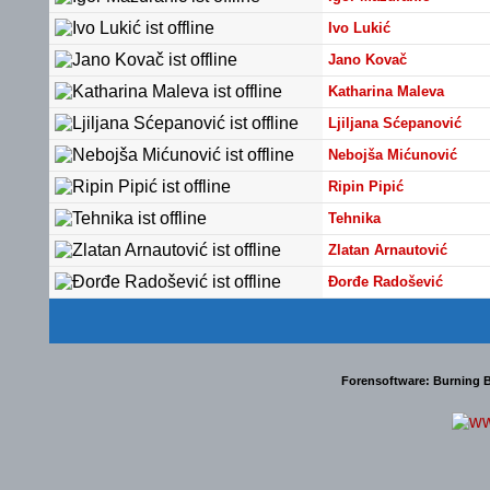
Ivo Lukić
Jano Kovač
Katharina Maleva
Ljiljana Sćepanović
Nebojša Mićunović
Ripin Pipić
Tehnika
Zlatan Arnautović
Đorđe Radošević
Forensoftware:
Burning B