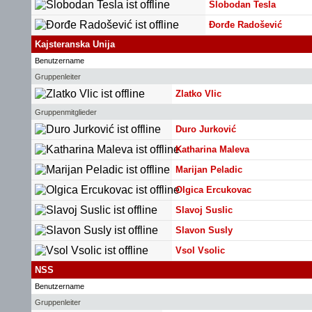
Slobodan Tesla
Đorđe Radošević
Kajsteranska Unija
Benutzername
Gruppenleiter
Zlatko Vlic
Gruppenmitglieder
Duro Jurković
Katharina Maleva
Marijan Peladic
Olgica Ercukovac
Slavoj Suslic
Slavon Susly
Vsol Vsolic
NSS
Benutzername
Gruppenleiter