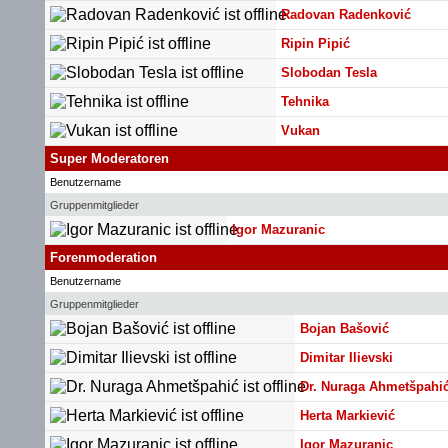
Radovan Radenković
Ripin Pipić
Slobodan Tesla
Tehnika
Vukan
Super Moderatoren
Benutzername
Gruppenmitglieder
Igor Mazuranic
Forenmoderation
Benutzername
Gruppenmitglieder
Bojan Bašović
Dimitar Ilievski
Dr. Nuraga Ahmetšpahi
Herta Markiević
Igor Mazuranic