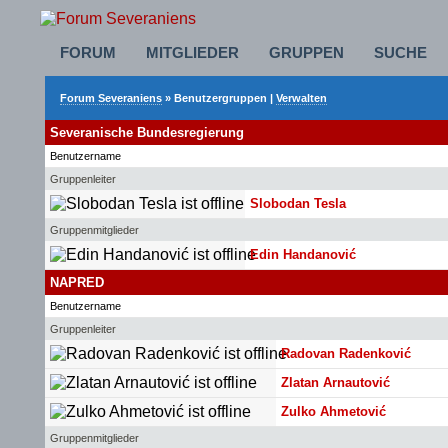
FORUM
MITGLIEDER
GRUPPEN
SUCHE
Forum Severaniens
» Benutzergruppen |
Verwalten
Severanische Bundesregierung
Benutzername
Gruppenleiter
Slobodan Tesla
Gruppenmitglieder
Edin Handanović
NAPRED
Benutzername
Gruppenleiter
Radovan Radenković
Zlatan Arnautović
Zulko Ahmetović
Gruppenmitglieder