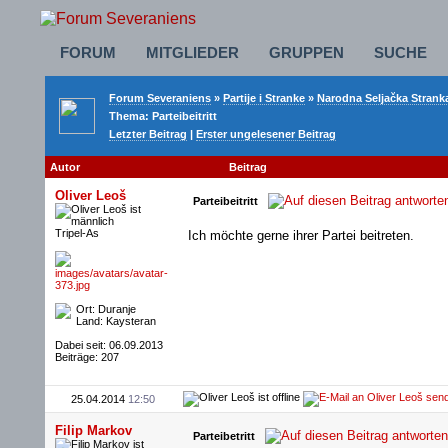
FORUM
MITGLIEDER
GRUPPEN
SUCHE
Forum Severaniens
»
Partije i Stranke
»
Narodna Seljačka Strank
Thema:
Parteibeitritt
Letzter Beitrag
|
Erster ungelesener Beitrag
Autor
Beitrag
Oliver Leoš
Parteibeitritt
Tripel-As
Ich möchte gerne ihrer Partei beitreten.
Ort: Duranje
Land: Kaysteran
Dabei seit: 06.09.2013
Beiträge: 207
25.04.2014
12:50
Filip Markov
Parteibetritt