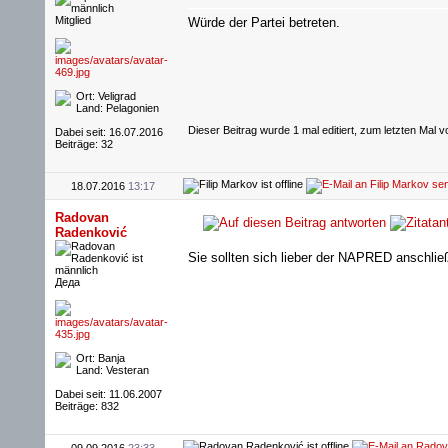
Mitglied
Würde der Partei betreten.
Ort: Veligrad
Land: Pelagonien
Dieser Beitrag wurde 1 mal editiert, zum letzten Mal 
Dabei seit: 16.07.2016
Beiträge: 32
18.07.2016
13:17
Radovan
Radenković
Sie sollten sich lieber der NAPRED anschlie
Деда
Ort: Banja
Land: Vesteran
Dabei seit: 11.06.2007
Beiträge: 832