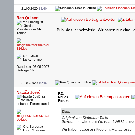
21.05.2020
19:40
Ren Quiang
Präsident der VR
Puh, das ist schwierig. Wir haben nur eine
Tchino
Ort: Chiao
Land: Tchino
Dabei seit: 06.06.2007
Beiträge: 35
21.05.2020
19:46
Nataša Jović
RE:
Neues
Forum
Lebende Forenlegende
Zitat:
Original von Slobodan Tesla
Severanien wird demnächst auf WBB5 umste
Ort: Bergerac
Wir haben dabei ein Problem: Mailadressen 
Land: Vesteran