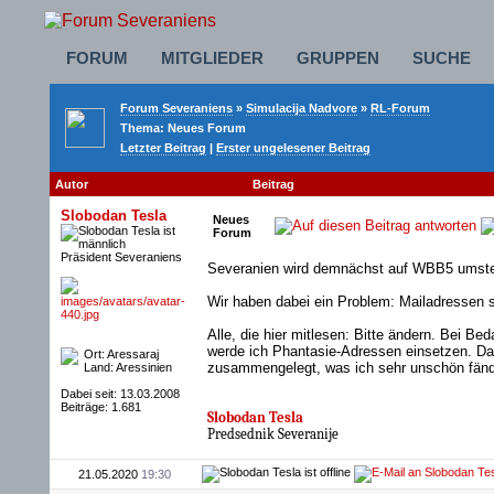
FORUM
MITGLIEDER
GRUPPEN
SUCHE
Forum Severaniens
»
Simulacija Nadvore
»
RL-Forum
Thema:
Neues Forum
Letzter Beitrag
|
Erster ungelesener Beitrag
Autor
Beitrag
Slobodan Tesla
Neues
Forum
Präsident Severaniens
Severanien wird demnächst auf WBB5 umste
Wir haben dabei ein Problem: Mailadressen 
Alle, die hier mitlesen: Bitte ändern. Bei B
werde ich Phantasie-Adressen einsetzen. Da
Ort: Aressaraj
zusammengelegt, was ich sehr unschön fän
Land: Aressinien
Dabei seit: 13.03.2008
Beiträge: 1.681
Slobodan Tesla
Predsednik Severanije
21.05.2020
19:30