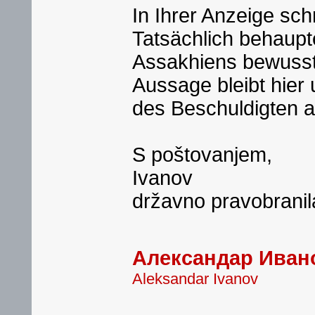
In Ihrer Anzeige sc
Tatsächlich behaupt
Assakhiens bewussts
Aussage bleibt hier
des Beschuldigten au
S poštovanjem,
Ivanov
državno pravobranil
Александар Иван
Aleksandar Ivanov