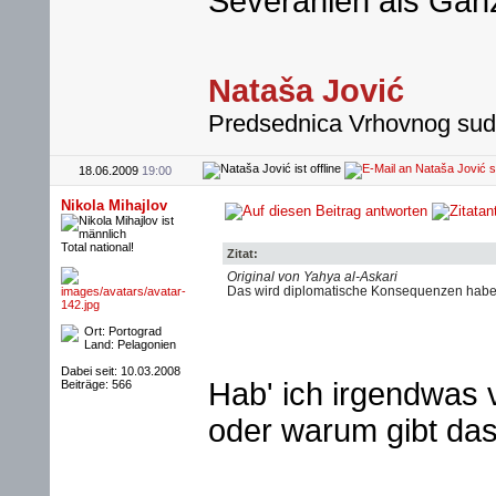
Severanien als Gan
Nataša Jović
Predsednica Vrhovnog su
18.06.2009
19:00
Nikola Mihajlov
Total national!
Zitat:
Original von Yahya al-Askari
Das wird diplomatische Konsequenzen habe
Ort: Portograd
Land: Pelagonien
Dabei seit: 10.03.2008
Hab' ich irgendwas 
Beiträge: 566
oder warum gibt das