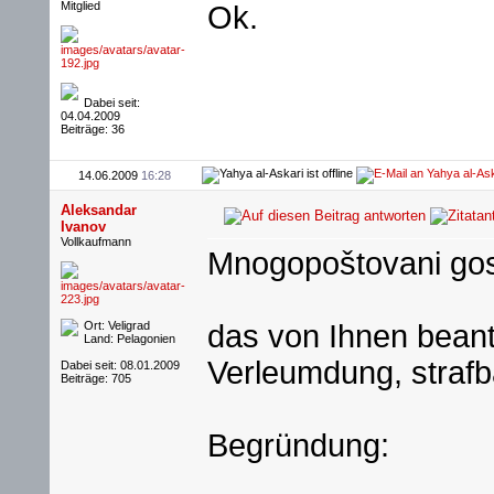
Mitglied
Ok.
Dabei seit:
04.04.2009
Beiträge: 36
14.06.2009
16:28
Aleksandar
Ivanov
Vollkaufmann
Mnogopoštovani gos
Ort: Veligrad
das von Ihnen bean
Land: Pelagonien
Verleumdung, strafba
Dabei seit: 08.01.2009
Beiträge: 705
Begründung: