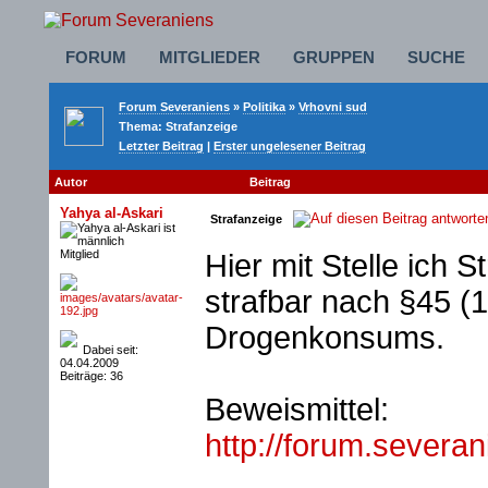
FORUM
MITGLIEDER
GRUPPEN
SUCHE
Forum Severaniens
»
Politika
»
Vrhovni sud
Thema:
Strafanzeige
Letzter Beitrag
|
Erster ungelesener Beitrag
Autor
Beitrag
Yahya al-Askari
Strafanzeige
Mitglied
Hier mit Stelle ic
strafbar nach §45 (
Drogenkonsums.
Dabei seit:
04.04.2009
Beiträge: 36
Beweismittel:
http://forum.severa