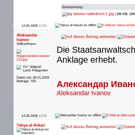
Dateianhang:
beweis-radenkovic1.jpg
(
195 KB
,
100
14.06.2009
12:00
Aleksandar
Ivanov
Vollkaufmann
Die Staatsanwaltscha
Anklage erhebt.
Ort: Veligrad
Land: Pelagonien
Dabei seit: 08.01.2009
Beiträge: 705
Александар Иван
Aleksandar Ivanov
14.06.2009
13:55
Yahya al-Askari